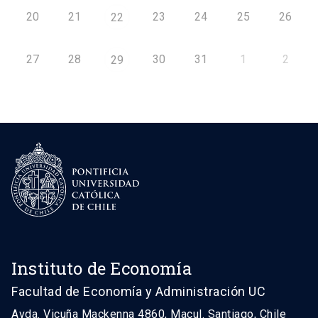
20
21
23
24
25
26
22
27
28
30
31
1
2
29
Instituto de Economía
Facultad de Economía y Administración UC
Avda. Vicuña Mackenna 4860, Macul. Santiago, Chile