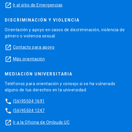
launch
Ir al sitio de Emergencias
DISCRIMINACIÓN Y VIOLENCIA
Orientación y apoyo en casos de discriminación, violencia de
género o violencia sexual.
launch
Contacto para apoyo
launch
Más orientación
MEDIACIÓN UNIVERSITARIA
Teléfonos para orientación y consejo si se ha vulnerado
alguno de tus derechos en la universidad.
phone
(56)95504 1691
phone
(56)95504 1247
launch
Ir a la Oficina de Ombuds UC