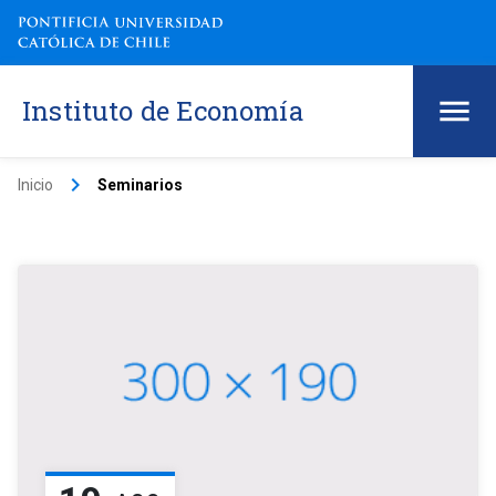
Instituto de Economía
keyboard_arrow_right
Inicio
Seminarios