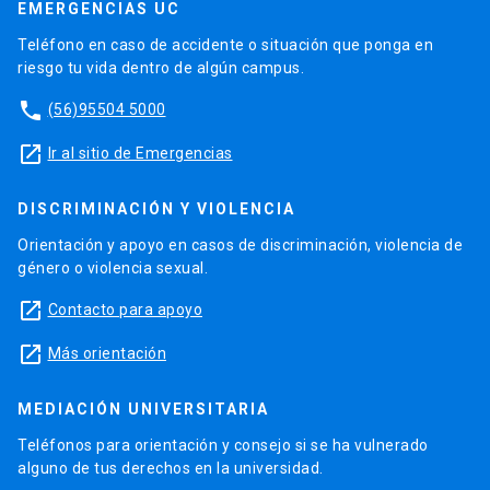
EMERGENCIAS UC
Teléfono en caso de accidente o situación que ponga en
riesgo tu vida dentro de algún campus.
phone
(56)95504 5000
launch
Ir al sitio de Emergencias
DISCRIMINACIÓN Y VIOLENCIA
Orientación y apoyo en casos de discriminación, violencia de
género o violencia sexual.
launch
Contacto para apoyo
launch
Más orientación
MEDIACIÓN UNIVERSITARIA
Teléfonos para orientación y consejo si se ha vulnerado
alguno de tus derechos en la universidad.