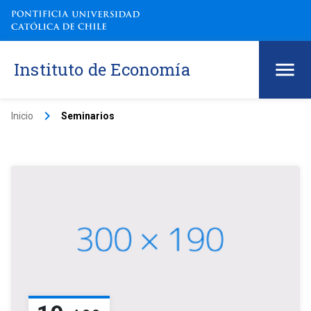
Instituto de Economía
keyboard_arrow_right
Inicio
Seminarios