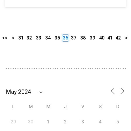
<<
<
31
32
33
34
35
36
37
38
39
40
41
42
>
L
M
M
J
V
S
D
29
30
1
2
3
4
5