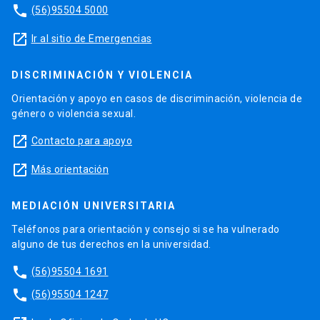
phone
(56)95504 5000
launch
Ir al sitio de Emergencias
DISCRIMINACIÓN Y VIOLENCIA
Orientación y apoyo en casos de discriminación, violencia de
género o violencia sexual.
launch
Contacto para apoyo
launch
Más orientación
MEDIACIÓN UNIVERSITARIA
Teléfonos para orientación y consejo si se ha vulnerado
alguno de tus derechos en la universidad.
phone
(56)95504 1691
phone
(56)95504 1247