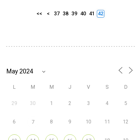
<<
<
37
38
39
40
41
42
L
M
M
J
V
S
D
29
30
1
2
3
4
5
6
8
9
10
11
12
7