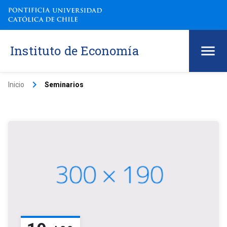
Instituto de Economía
keyboard_arrow_right
Inicio
Seminarios