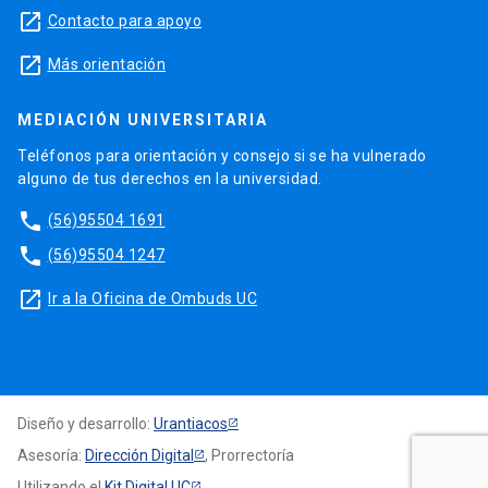
launch
Contacto para apoyo
launch
Más orientación
MEDIACIÓN UNIVERSITARIA
Teléfonos para orientación y consejo si se ha vulnerado
alguno de tus derechos en la universidad.
phone
(56)95504 1691
phone
(56)95504 1247
launch
Ir a la Oficina de Ombuds UC
Diseño y desarrollo:
Urantiacos
Asesoría:
Dirección Digital
, Prorrectoría
Utilizando el
Kit Digital UC