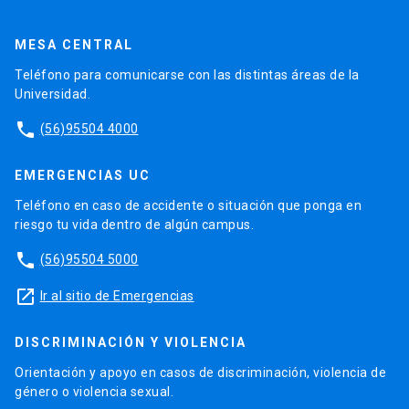
MESA CENTRAL
Teléfono para comunicarse con las distintas áreas de la
Universidad.
phone
(56)95504 4000
EMERGENCIAS UC
Teléfono en caso de accidente o situación que ponga en
riesgo tu vida dentro de algún campus.
phone
(56)95504 5000
launch
Ir al sitio de Emergencias
DISCRIMINACIÓN Y VIOLENCIA
Orientación y apoyo en casos de discriminación, violencia de
género o violencia sexual.