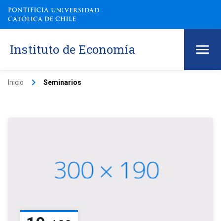
Instituto de Economía
keyboard_arrow_right
Inicio
Seminarios