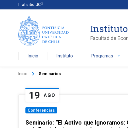
Ir al sitio UC
Institut
Facultad de Eco
Inicio
Instituto
Programas
arrow_drop_down
keyboard_arrow_right
Inicio
Seminarios
19
AGO
Conferencias
Seminario: “El Activo que Ignoramos: