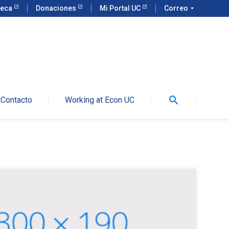
teca
Donaciones
Mi Portal UC
Correo
arrow_drop_down
search
Contacto
Working at Econ UC