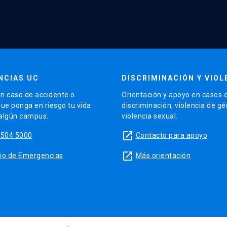
NCIAS UC
DISCRIMINACIÓN Y VIOL
n caso de accidente o
Orientación y apoyo en casos 
que ponga en riesgo tu vida
discriminación, violencia de g
 algún campus.
violencia sexual.
launch
5504 5000
Contacto para apoyo
launch
sitio de Emergencias
Más orientación