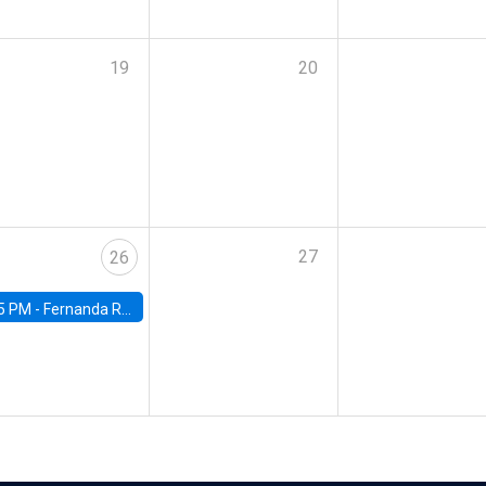
19
20
27
26
5 PM -
Fernanda Rojas Ampuero, University of Wisconsin-Madison