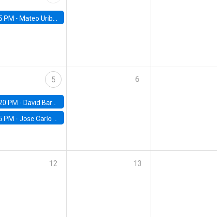
5 PM -
Mateo Uribe-Castro, Universidad de los Andes (Colombia)
6
5
20 PM -
David Bardey, Universidad de los Andes - CEDE
5 PM -
Jose Carlo Bermudez, UC (ME) & World Bank
12
13