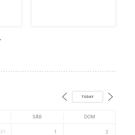
>
TODAY
SÁB
DOM
31
1
2