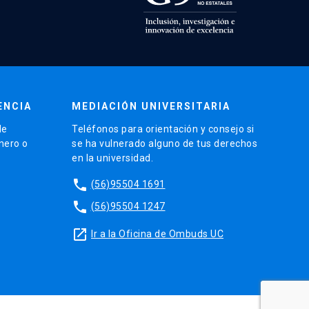
ENCIA
MEDIACIÓN UNIVERSITARIA
de
Teléfonos para orientación y consejo si
énero o
se ha vulnerado alguno de tus derechos
en la universidad.
phone
(56)95504 1691
phone
(56)95504 1247
launch
Ir a la Oficina de Ombuds UC