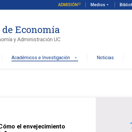
ADMISIÓN
Medios
arrow_drop_down
Biblio
o de Economía
nomía y Administración UC
Académicos e Investigación
Noticias
arrow_drop_down
 Cómo el envejecimiento