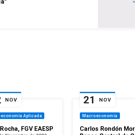
ia”
2
21
NOV
NOV
oeconomía Aplicada
Macroeconomía
 Rocha, FGV EAESP
Carlos Rondón Mor