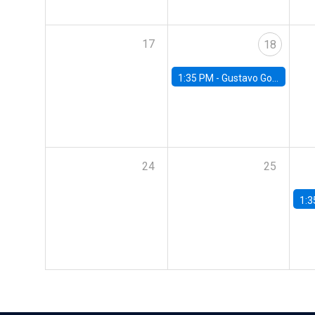
17
18
1:35 PM -
Gustavo González, Banco Central de Chile
24
25
1:3