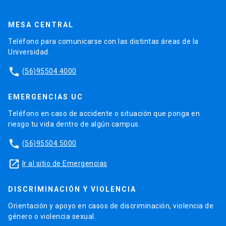
MESA CENTRAL
Teléfono para comunicarse con las distintas áreas de la
Universidad.
phone
(56)95504 4000
EMERGENCIAS UC
Teléfono en caso de accidente o situación que ponga en
riesgo tu vida dentro de algún campus.
phone
(56)95504 5000
launch
Ir al sitio de Emergencias
DISCRIMINACIÓN Y VIOLENCIA
Orientación y apoyo en casos de discriminación, violencia de
género o violencia sexual.