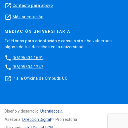
launch
Contacto para apoyo
launch
Más orientación
MEDIACIÓN UNIVERSITARIA
Teléfonos para orientación y consejo si se ha vulnerado
alguno de tus derechos en la universidad.
phone
(56)95504 1691
phone
(56)95504 1247
launch
Ir a la Oficina de Ombuds UC
Diseño y desarrollo:
Urantiacos
Asesoría:
Dirección Digital
, Prorrectoría
Utilizando el
Kit Digital UC