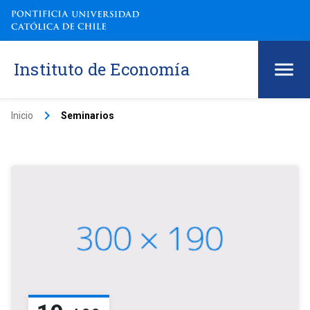
Instituto de Economía
keyboard_arrow_right
Inicio
Seminarios