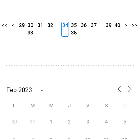
<<
<
29
30
31
32
34
35
36
37
39
40
>
>>
33
38
L
M
M
J
V
S
D
30
31
1
2
3
4
5