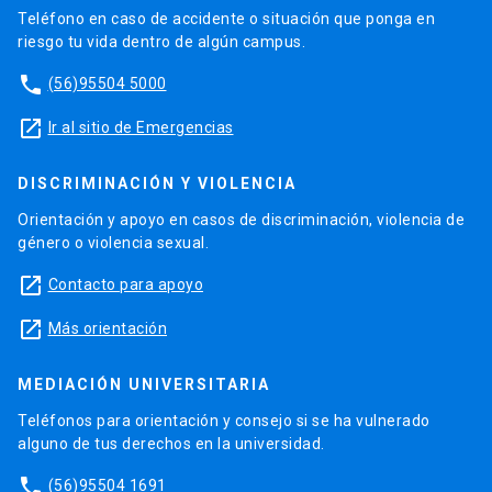
Teléfono en caso de accidente o situación que ponga en
riesgo tu vida dentro de algún campus.
phone
(56)95504 5000
launch
Ir al sitio de Emergencias
DISCRIMINACIÓN Y VIOLENCIA
Orientación y apoyo en casos de discriminación, violencia de
género o violencia sexual.
launch
Contacto para apoyo
launch
Más orientación
MEDIACIÓN UNIVERSITARIA
Teléfonos para orientación y consejo si se ha vulnerado
alguno de tus derechos en la universidad.
phone
(56)95504 1691