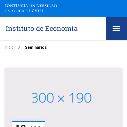
Instituto de Economía
keyboard_arrow_right
Inicio
Seminarios