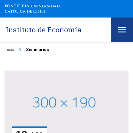
Instituto de Economía
keyboard_arrow_right
Inicio
Seminarios