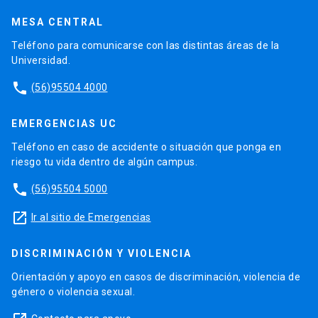
MESA CENTRAL
Teléfono para comunicarse con las distintas áreas de la
Universidad.
phone
(56)95504 4000
EMERGENCIAS UC
Teléfono en caso de accidente o situación que ponga en
riesgo tu vida dentro de algún campus.
phone
(56)95504 5000
launch
Ir al sitio de Emergencias
DISCRIMINACIÓN Y VIOLENCIA
Orientación y apoyo en casos de discriminación, violencia de
género o violencia sexual.