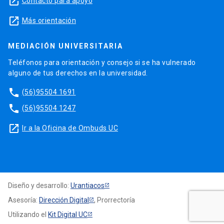
launch
Contacto para apoyo
launch
Más orientación
MEDIACIÓN UNIVERSITARIA
Teléfonos para orientación y consejo si se ha vulnerado
alguno de tus derechos en la universidad.
phone
(56)95504 1691
phone
(56)95504 1247
launch
Ir a la Oficina de Ombuds UC
Diseño y desarrollo:
Urantiacos
Asesoría:
Dirección Digital
, Prorrectoría
Utilizando el
Kit Digital UC