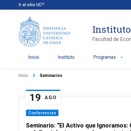
Ir al sitio UC
Institut
Facultad de Eco
Inicio
Instituto
Programas
arrow_drop_down
keyboard_arrow_right
Inicio
Seminarios
19
AGO
Conferencias
Seminario: “El Activo que Ignoramos: