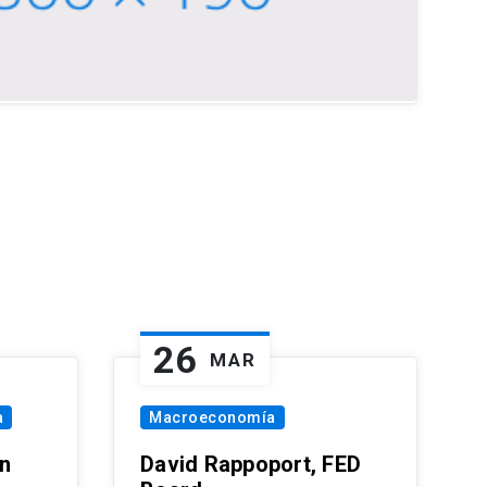
26
MAR
a
Macroeconomía
in
David Rappoport, FED