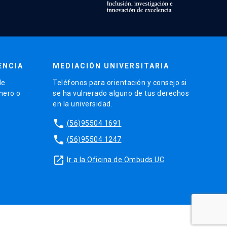
ENCIA
MEDIACIÓN UNIVERSITARIA
de
Teléfonos para orientación y consejo si
énero o
se ha vulnerado alguno de tus derechos
en la universidad.
phone
(56)95504 1691
phone
(56)95504 1247
launch
Ir a la Oficina de Ombuds UC