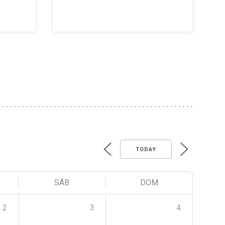
TODAY
SÁB
DOM
2
3
4