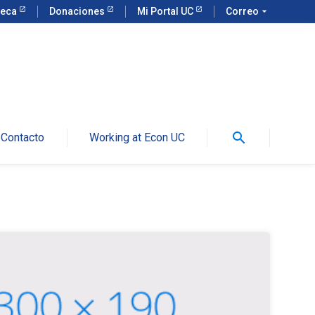
teca
Donaciones
Mi Portal UC
Correo
arrow_drop_down
search
Contacto
Working at Econ UC