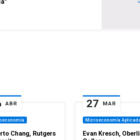
ia”
6
27
ABR
MAR
oeconomía
Microeconomía Aplicad
rto Chang, Rutgers
Evan Kresch, Oberl