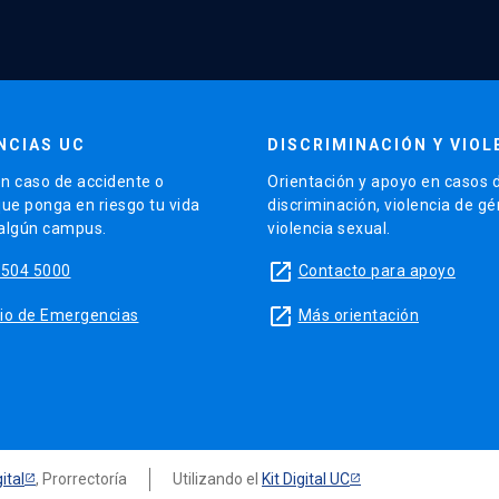
NCIAS UC
DISCRIMINACIÓN Y VIOL
n caso de accidente o
Orientación y apoyo en casos 
que ponga en riesgo tu vida
discriminación, violencia de g
 algún campus.
violencia sexual.
launch
5504 5000
Contacto para apoyo
launch
sitio de Emergencias
Más orientación
ital
, Prorrectoría
Utilizando el
Kit Digital UC