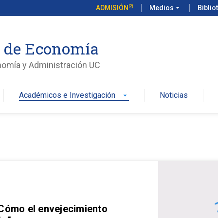
ADMISIÓN
Medios
arrow_drop_down
Biblio
o de Economía
nomía y Administración UC
Académicos e Investigación
Noticias
arrow_drop_down
 Cómo el envejecimiento