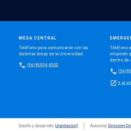
MESA CENTRAL
EMERGE
Teléfono para comunicarse con las
Teléfono e
distintas áreas de la Universidad.
situación 
dentro de
phone
(56)95504 4000
phone
(56)9
launch
Ir al 
Diseño y desarrollo:
Urantiacos
Asesoría:
Dirección Dig