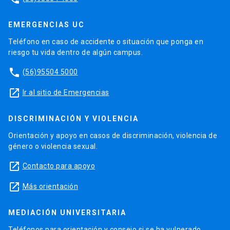
EMERGENCIAS UC
Teléfono en caso de accidente o situación que ponga en
riesgo tu vida dentro de algún campus.
phone
(56)95504 5000
launch
Ir al sitio de Emergencias
DISCRIMINACIÓN Y VIOLENCIA
Orientación y apoyo en casos de discriminación, violencia de
género o violencia sexual.
launch
Contacto para apoyo
launch
Más orientación
MEDIACIÓN UNIVERSITARIA
Teléfonos para orientación y consejo si se ha vulnerado