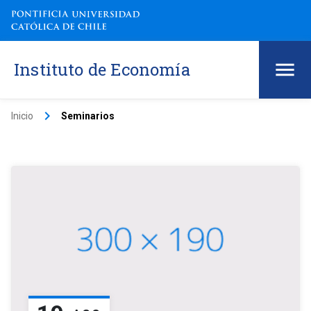
Instituto de Economía
keyboard_arrow_right
Inicio
Seminarios