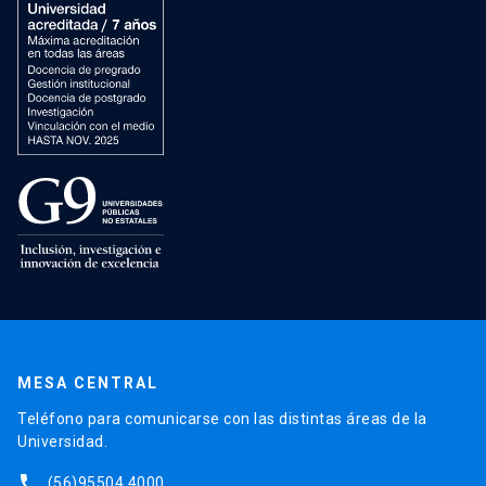
MESA CENTRAL
Teléfono para comunicarse con las distintas áreas de la
Universidad.
phone
(56)95504 4000