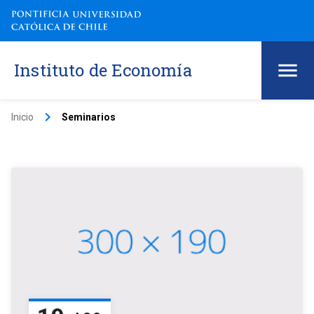
Instituto de Economía
keyboard_arrow_right
Inicio
Seminarios