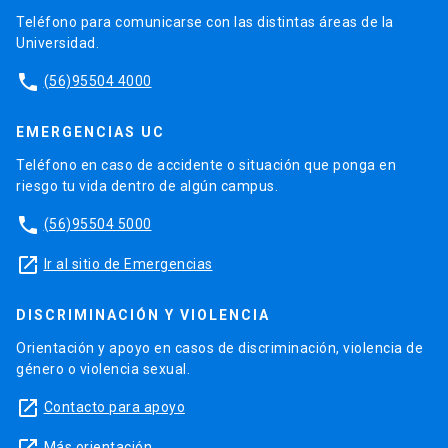
Teléfono para comunicarse con las distintas áreas de la
Universidad.
phone
(56)95504 4000
EMERGENCIAS UC
Teléfono en caso de accidente o situación que ponga en
riesgo tu vida dentro de algún campus.
phone
(56)95504 5000
launch
Ir al sitio de Emergencias
DISCRIMINACIÓN Y VIOLENCIA
Orientación y apoyo en casos de discriminación, violencia de
género o violencia sexual.
launch
Contacto para apoyo
launch
Más orientación