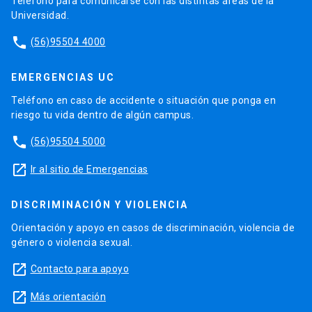
Teléfono para comunicarse con las distintas áreas de la
Universidad.
phone
(56)95504 4000
EMERGENCIAS UC
Teléfono en caso de accidente o situación que ponga en
riesgo tu vida dentro de algún campus.
phone
(56)95504 5000
launch
Ir al sitio de Emergencias
DISCRIMINACIÓN Y VIOLENCIA
Orientación y apoyo en casos de discriminación, violencia de
género o violencia sexual.
launch
Contacto para apoyo
launch
Más orientación