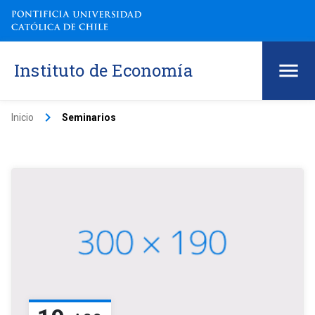
Instituto de Economía
keyboard_arrow_right
Inicio
Seminarios