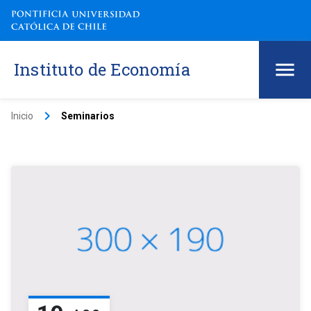
Instituto de Economía
keyboard_arrow_right
Inicio
Seminarios