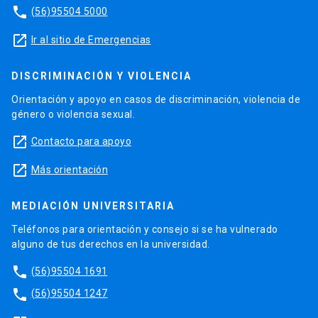
phone
(56)95504 5000
launch
Ir al sitio de Emergencias
DISCRIMINACIÓN Y VIOLENCIA
Orientación y apoyo en casos de discriminación, violencia de
género o violencia sexual.
launch
Contacto para apoyo
launch
Más orientación
MEDIACIÓN UNIVERSITARIA
Teléfonos para orientación y consejo si se ha vulnerado
alguno de tus derechos en la universidad.
phone
(56)95504 1691
phone
(56)95504 1247