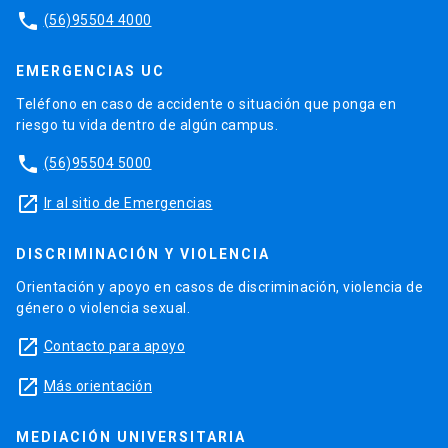
phone
(56)95504 4000
EMERGENCIAS UC
Teléfono en caso de accidente o situación que ponga en
riesgo tu vida dentro de algún campus.
phone
(56)95504 5000
launch
Ir al sitio de Emergencias
DISCRIMINACIÓN Y VIOLENCIA
Orientación y apoyo en casos de discriminación, violencia de
género o violencia sexual.
launch
Contacto para apoyo
launch
Más orientación
MEDIACIÓN UNIVERSITARIA