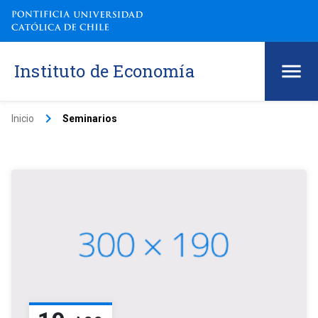
Instituto de Economía
keyboard_arrow_right
Inicio
Seminarios