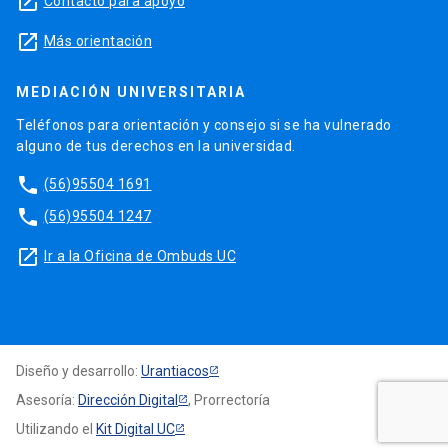
launch
Contacto para apoyo
launch
Más orientación
MEDIACIÓN UNIVERSITARIA
Teléfonos para orientación y consejo si se ha vulnerado
alguno de tus derechos en la universidad.
phone
(56)95504 1691
phone
(56)95504 1247
launch
Ir a la Oficina de Ombuds UC
Diseño y desarrollo:
Urantiacos
Asesoría:
Dirección Digital
, Prorrectoría
Utilizando el
Kit Digital UC