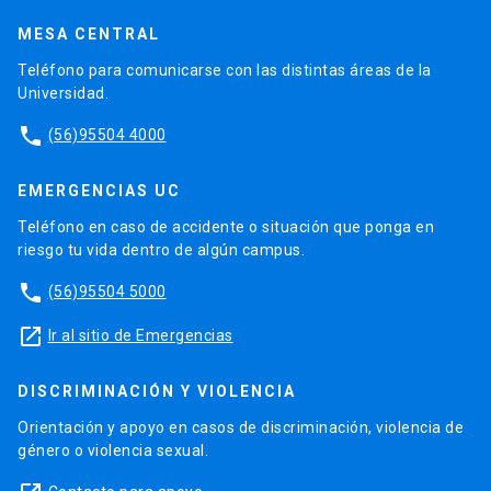
MESA CENTRAL
Teléfono para comunicarse con las distintas áreas de la
Universidad.
phone
(56)95504 4000
EMERGENCIAS UC
Teléfono en caso de accidente o situación que ponga en
riesgo tu vida dentro de algún campus.
phone
(56)95504 5000
launch
Ir al sitio de Emergencias
DISCRIMINACIÓN Y VIOLENCIA
Orientación y apoyo en casos de discriminación, violencia de
género o violencia sexual.