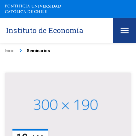
Instituto de Economía
keyboard_arrow_right
Inicio
Seminarios