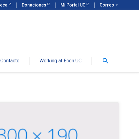
teca
Donaciones
Mi Portal UC
Correo
arrow_drop_down
search
Contacto
Working at Econ UC