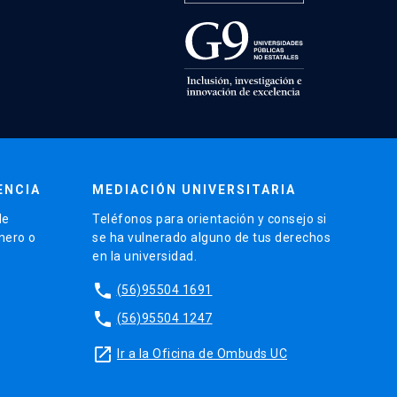
ENCIA
MEDIACIÓN UNIVERSITARIA
de
Teléfonos para orientación y consejo si
énero o
se ha vulnerado alguno de tus derechos
en la universidad.
phone
(56)95504 1691
phone
(56)95504 1247
launch
Ir a la Oficina de Ombuds UC