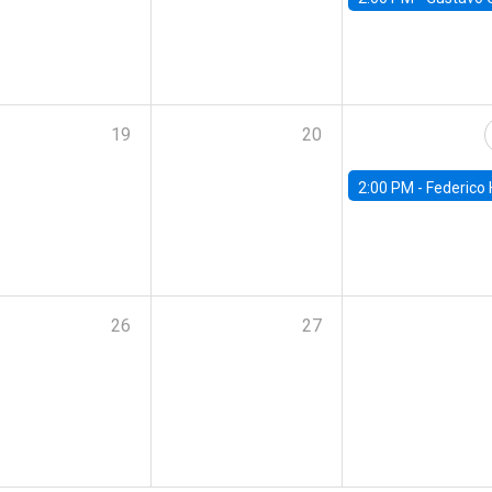
19
20
2:00 PM -
Federico Huneeus - Banco Central de C
26
27