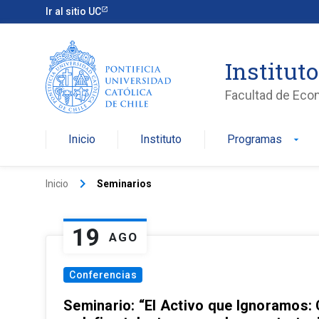
Ir al sitio UC
Institut
Facultad de Eco
Inicio
Instituto
Programas
arrow_drop_down
keyboard_arrow_right
Inicio
Seminarios
19
AGO
Conferencias
Seminario: “El Activo que Ignoramos: