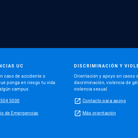
NCIAS UC
DISCRIMINACIÓN Y VIOL
n caso de accidente o
Orientación y apoyo en casos 
que ponga en riesgo tu vida
discriminación, violencia de g
 algún campus.
violencia sexual.
launch
5504 5000
Contacto para apoyo
launch
sitio de Emergencias
Más orientación