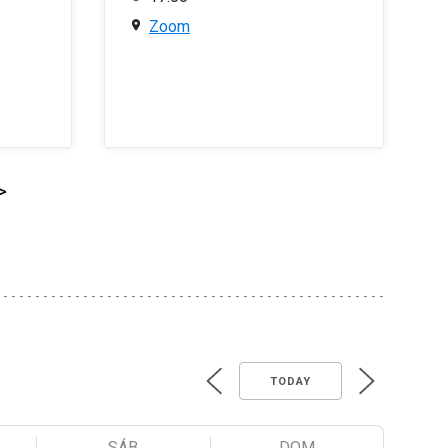
Zoom
>
TODAY
SÁB
DOM