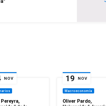
ia”
4
19
NOV
NOV
narios
Macroeconomía
 Pereyra,
Oliver Pardo,