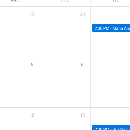
29
30
2:00 PM -
Maria Aristizabal-Ramirez, FED
5
6
12
13
2:00 PM -
Gustavo González - Banco Central d