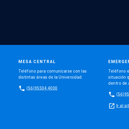
MESA CENTRAL
EMERGE
Teléfono para comunicarse con las
Teléfono e
distintas áreas de la Universidad.
situación 
dentro de
phone
(56)95504 4000
phone
(56)9
launch
Ir al 