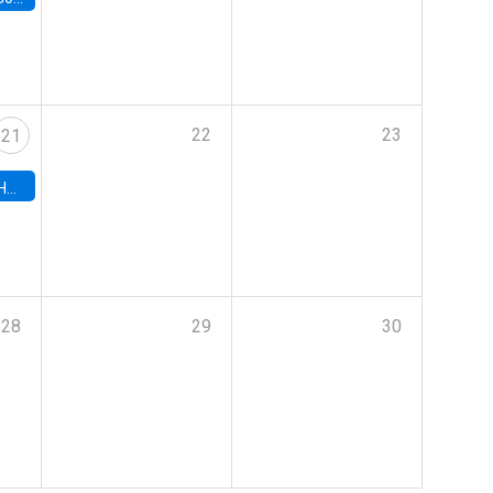
22
23
21
hile
28
29
30