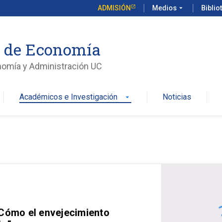
ADMISIÓN
Medios
arrow_drop_down
Biblio
o de Economía
nomía y Administración UC
Académicos e Investigación
Noticias
arrow_drop_down
 Cómo el envejecimiento