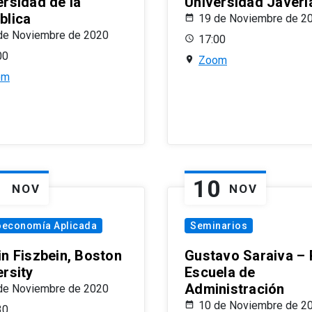
ersidad de la
Universidad Javeri
blica
19 de Noviembre de 2
de Noviembre de 2020
17:00
00
Zoom
om
1
10
NOV
NOV
oeconomía Aplicada
Seminarios
in Fiszbein, Boston
Gustavo Saraiva –
ersity
Escuela de
Administración
de Noviembre de 2020
10 de Noviembre de 2
30