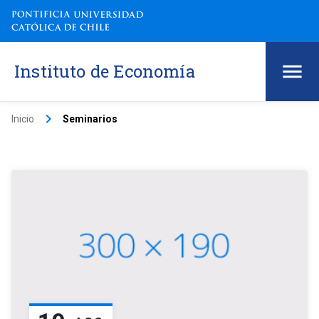
Instituto de Economía
keyboard_arrow_right
Inicio
Seminarios