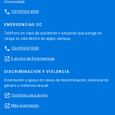
Universidad.
phone
(56)95504 4000
EMERGENCIAS UC
Teléfono en caso de accidente o situación que ponga en
riesgo tu vida dentro de algún campus.
phone
(56)95504 5000
launch
Ir al sitio de Emergencias
DISCRIMINACIÓN Y VIOLENCIA
Orientación y apoyo en casos de discriminación, violencia de
género o violencia sexual.
launch
Contacto para apoyo
launch
Más orientación