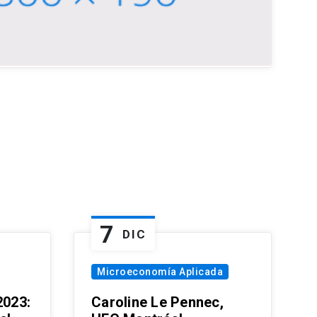
7
DIC
Microeconomía Aplicada
023:
Caroline Le Pennec,