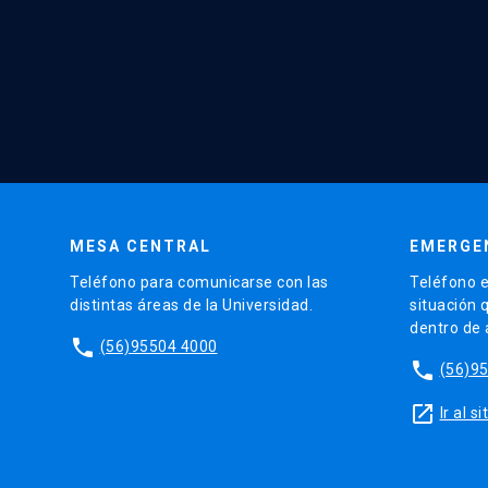
MESA CENTRAL
EMERGE
Teléfono para comunicarse con las
Teléfono e
distintas áreas de la Universidad.
situación 
dentro de
phone
(56)95504 4000
phone
(56)9
launch
Ir al 