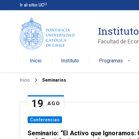
Ir al sitio UC
Institut
Facultad de Eco
Inicio
Instituto
Programas
arrow_drop_down
keyboard_arrow_right
Inicio
Seminarios
19
AGO
Conferencias
Seminario: “El Activo que Ignoramos: