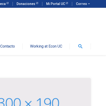
teca
Donaciones
Mi Portal UC
Correo
arrow_drop_down
search
Contacto
Working at Econ UC