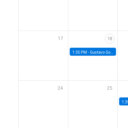
17
18
1:35 PM -
Gustavo González, Banco Central de Chile
24
25
1:3