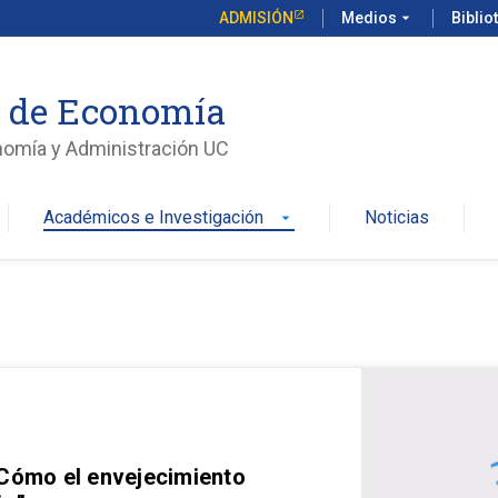
ADMISIÓN
Medios
arrow_drop_down
Biblio
o de Economía
nomía y Administración UC
Académicos e Investigación
Noticias
arrow_drop_down
 Cómo el envejecimiento