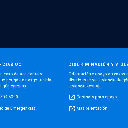
NCIAS UC
DISCRIMINACIÓN Y VIOL
n caso de accidente o
Orientación y apoyo en casos 
que ponga en riesgo tu vida
discriminación, violencia de g
 algún campus.
violencia sexual.
launch
5504 5000
Contacto para apoyo
launch
sitio de Emergencias
Más orientación