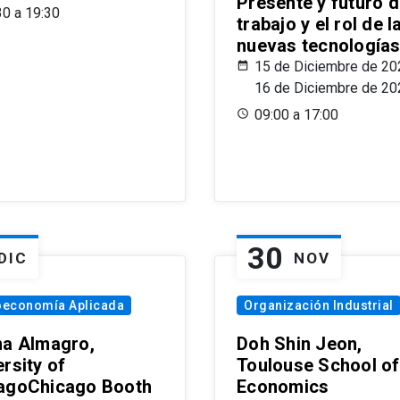
Presente y futuro d
30 a 19:30
trabajo y el rol de l
nuevas tecnología
15 de Diciembre de 20
16 de Diciembre de 20
09:00 a 17:00
30
DIC
NOV
oeconomía Aplicada
Organización Industrial
na Almagro,
Doh Shin Jeon,
rsity of
Toulouse School of
agoChicago Booth
Economics