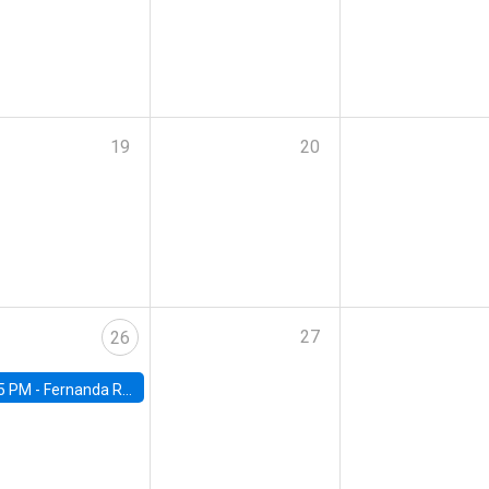
19
20
27
26
5 PM -
Fernanda Rojas Ampuero, University of Wisconsin-Madison