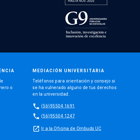
ENCIA
MEDIACIÓN UNIVERSITARIA
de
Teléfonos para orientación y consejo si
énero o
se ha vulnerado alguno de tus derechos
en la universidad.
phone
(56)95504 1691
phone
(56)95504 1247
launch
Ir a la Oficina de Ombuds UC