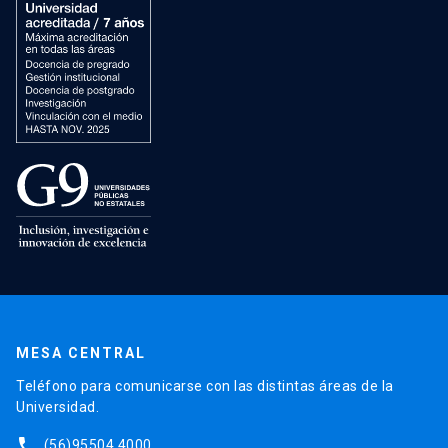
MESA CENTRAL
Teléfono para comunicarse con las distintas áreas de la
Universidad.
phone
(56)95504 4000