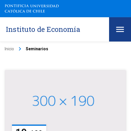
Instituto de Economía
keyboard_arrow_right
Inicio
Seminarios