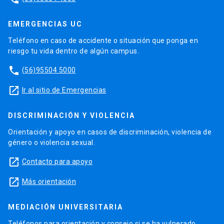
EMERGENCIAS UC
Teléfono en caso de accidente o situación que ponga en
riesgo tu vida dentro de algún campus.
phone
(56)95504 5000
launch
Ir al sitio de Emergencias
DISCRIMINACIÓN Y VIOLENCIA
Orientación y apoyo en casos de discriminación, violencia de
género o violencia sexual.
launch
Contacto para apoyo
launch
Más orientación
MEDIACIÓN UNIVERSITARIA
Teléfonos para orientación y consejo si se ha vulnerado