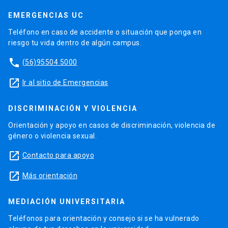
EMERGENCIAS UC
Teléfono en caso de accidente o situación que ponga en
riesgo tu vida dentro de algún campus.
phone
(56)95504 5000
launch
Ir al sitio de Emergencias
DISCRIMINACIÓN Y VIOLENCIA
Orientación y apoyo en casos de discriminación, violencia de
género o violencia sexual.
launch
Contacto para apoyo
launch
Más orientación
MEDIACIÓN UNIVERSITARIA
Teléfonos para orientación y consejo si se ha vulnerado