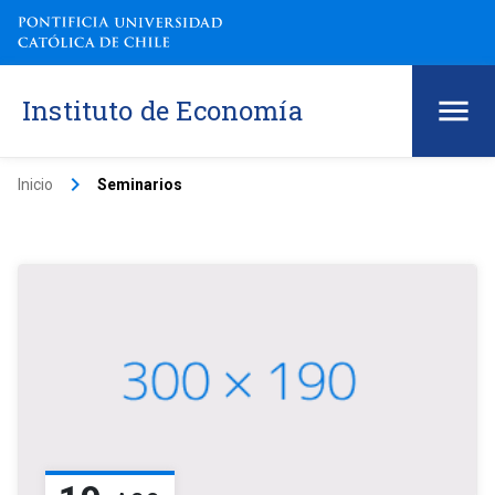
Instituto de Economía
keyboard_arrow_right
Inicio
Seminarios