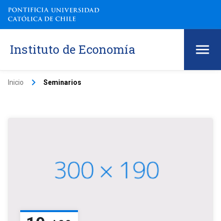
Instituto de Economía
keyboard_arrow_right
Inicio
Seminarios