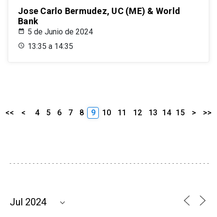
Jose Carlo Bermudez, UC (ME) & World
Bank
5 de Junio de 2024
13:35 a 14:35
<<
<
4
5
6
7
8
9
10
11
12
13
14
15
>
>>