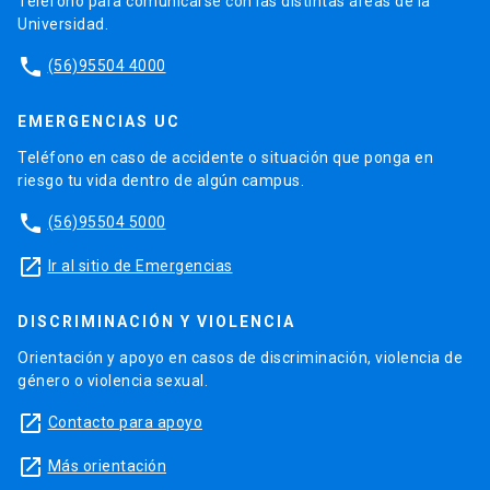
Teléfono para comunicarse con las distintas áreas de la
Universidad.
phone
(56)95504 4000
EMERGENCIAS UC
Teléfono en caso de accidente o situación que ponga en
riesgo tu vida dentro de algún campus.
phone
(56)95504 5000
launch
Ir al sitio de Emergencias
DISCRIMINACIÓN Y VIOLENCIA
Orientación y apoyo en casos de discriminación, violencia de
género o violencia sexual.
launch
Contacto para apoyo
launch
Más orientación