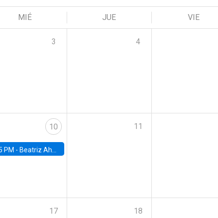
MIÉ
JUE
VIE
3
4
11
10
5 PM -
Beatriz Ahumada, PhD candidate, Universidad de Pittsburgh
17
18