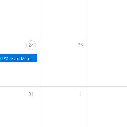
25
24
5 PM -
Evan Munro, Neyman Visiting Assistant Professor in the Department of Statistics at UC Berkeley
31
1