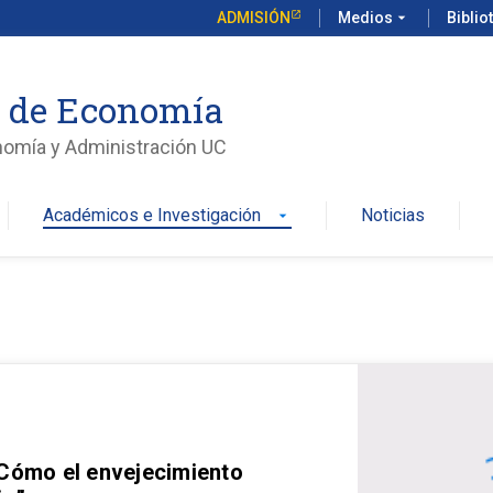
ADMISIÓN
Medios
arrow_drop_down
Biblio
o de Economía
nomía y Administración UC
Académicos e Investigación
Noticias
arrow_drop_down
 Cómo el envejecimiento