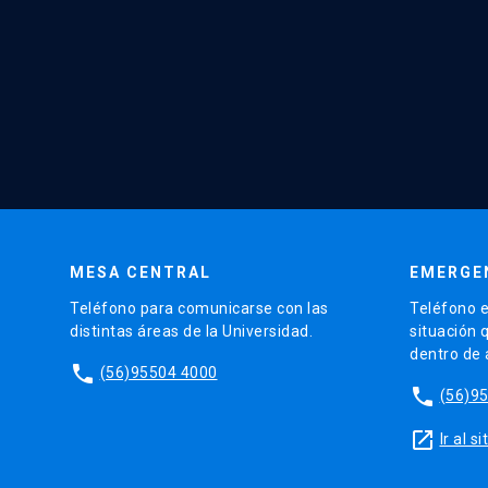
MESA CENTRAL
EMERGE
Teléfono para comunicarse con las
Teléfono e
distintas áreas de la Universidad.
situación 
dentro de
phone
(56)95504 4000
phone
(56)9
launch
Ir al 