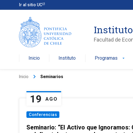
Ir al sitio UC
Institut
Facultad de Eco
Inicio
Instituto
Programas
arrow_drop_down
keyboard_arrow_right
Inicio
Seminarios
19
AGO
Conferencias
Seminario: “El Activo que Ignoramos: