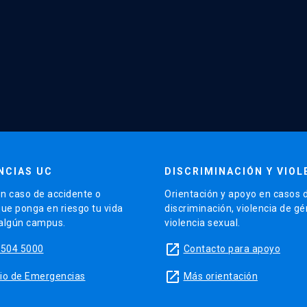
NCIAS UC
DISCRIMINACIÓN Y VIOL
n caso de accidente o
Orientación y apoyo en casos 
que ponga en riesgo tu vida
discriminación, violencia de g
 algún campus.
violencia sexual.
launch
5504 5000
Contacto para apoyo
launch
sitio de Emergencias
Más orientación