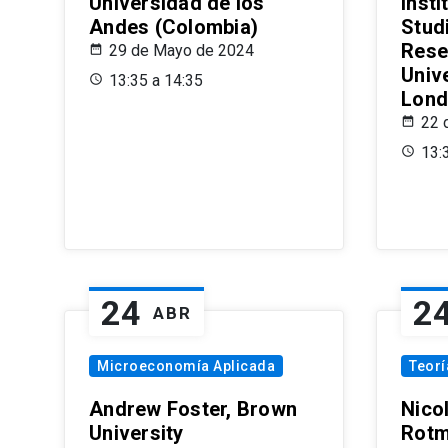
Universidad de los
Insti
Andes (Colombia)
Stud
Rese
29 de Mayo de 2024
Univ
13:35 a 14:35
Lond
22 
13:
24
2
ABR
Microeconomía Aplicada
Teor
Andrew Foster, Brown
Nico
University
Rotm