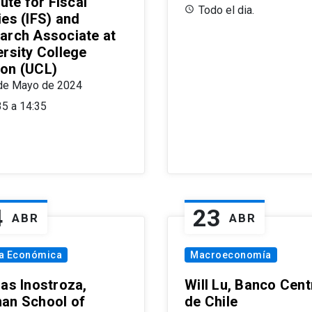
tute for Fiscal
Todo el dia.
ies (IFS) and
arch Associate at
ersity College
on (UCL)
de Mayo de 2024
35 a 14:35
4
23
ABR
ABR
ía Económica
Macroeconomía
las Inostroza,
Will Lu, Banco Cent
an School of
de Chile