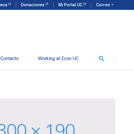
teca
Donaciones
Mi Portal UC
Correo
arrow_drop_down
search
Contacto
Working at Econ UC