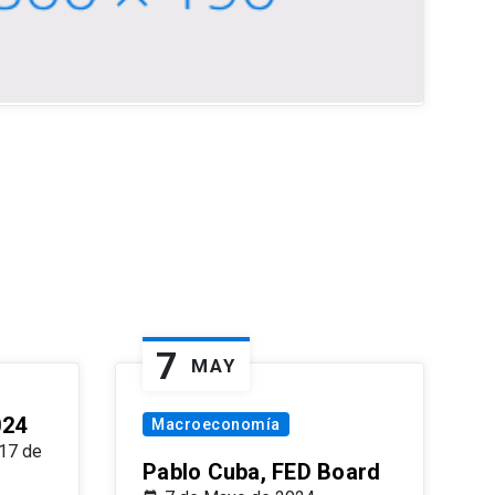
7
MAY
024
Macroeconomía
17 de
Pablo Cuba, FED Board