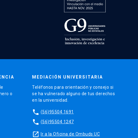
ENCIA
MEDIACIÓN UNIVERSITARIA
de
Teléfonos para orientación y consejo si
énero o
se ha vulnerado alguno de tus derechos
en la universidad.
phone
(56)95504 1691
phone
(56)95504 1247
launch
Ir a la Oficina de Ombuds UC