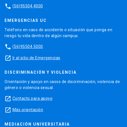
phone
(56)95504 4000
EMERGENCIAS UC
Teléfono en caso de accidente o situación que ponga en
riesgo tu vida dentro de algún campus.
phone
(56)95504 5000
launch
Ir al sitio de Emergencias
DISCRIMINACIÓN Y VIOLENCIA
Orientación y apoyo en casos de discriminación, violencia de
género o violencia sexual.
launch
Contacto para apoyo
launch
Más orientación
MEDIACIÓN UNIVERSITARIA