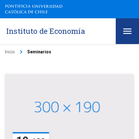
Instituto de Economía
keyboard_arrow_right
Inicio
Seminarios