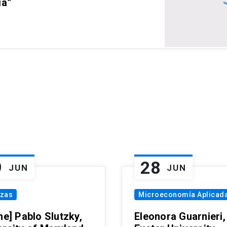
ia”
9
28
JUN
JUN
nzas
Microeconomía Aplicad
ne] Pablo Slutzky,
Eleonora Guarnieri,