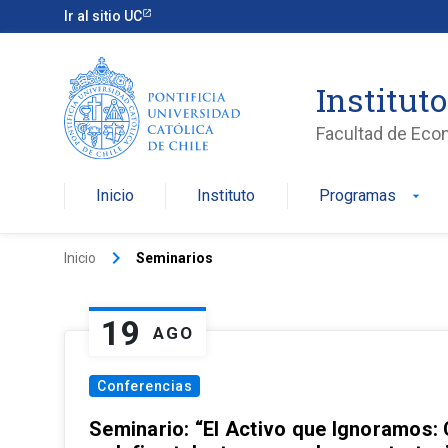
Ir al sitio UC
Institut
Facultad de Eco
Inicio
Instituto
Programas
arrow_drop_down
keyboard_arrow_right
Inicio
Seminarios
19
AGO
Conferencias
Seminario: “El Activo que Ignoramos: