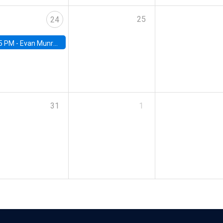
25
24
5 PM -
Evan Munro, Neyman Visiting Assistant Professor in the Department of Statistics at UC Berkeley
31
1