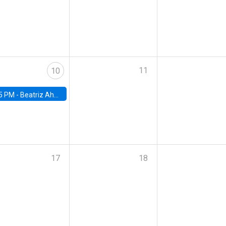
11
10
5 PM -
Beatriz Ahumada, PhD candidate, Universidad de Pittsburgh
17
18