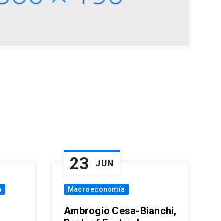
23
JUN
a
Macroeconomía
Ambrogio Cesa-Bianchi,