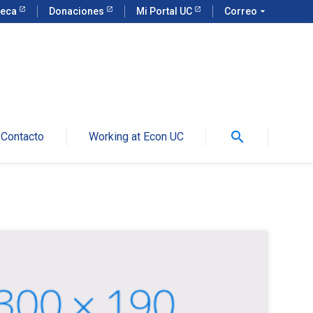
teca
Donaciones
Mi Portal UC
Correo
arrow_drop_down
search
Contacto
Working at Econ UC