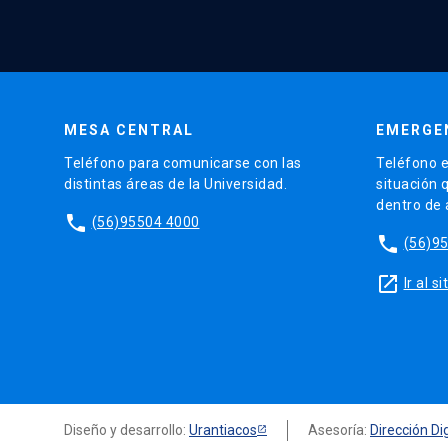
MESA CENTRAL
EMERGE
Teléfono para comunicarse con las
Teléfono e
distintas áreas de la Universidad.
situación 
dentro de
phone
(56)95504 4000
phone
(56)9
launch
Ir al 
Diseño y desarrollo:
Urantiacos
Asesoría:
Dirección Dig