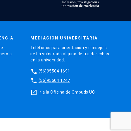
ENCIA
MEDIACIÓN UNIVERSITARIA
de
Teléfonos para orientación y consejo si
énero o
se ha vulnerado alguno de tus derechos
en la universidad.
phone
(56)95504 1691
phone
(56)95504 1247
launch
Ir a la Oficina de Ombuds UC