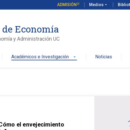
ADMISIÓN
Medios
arrow_drop_down
Biblio
o de Economía
nomía y Administración UC
Académicos e Investigación
Noticias
arrow_drop_down
 Cómo el envejecimiento