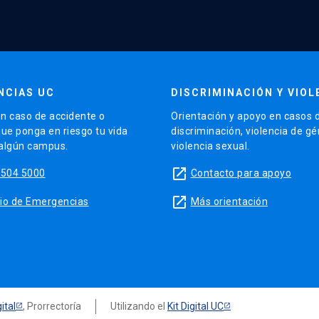
NCIAS UC
DISCRIMINACIÓN Y VIOL
n caso de accidente o
Orientación y apoyo en casos 
que ponga en riesgo tu vida
discriminación, violencia de g
 algún campus.
violencia sexual.
launch
5504 5000
Contacto para apoyo
launch
sitio de Emergencias
Más orientación
ital
, Prorrectoría
Utilizando el
Kit Digital UC