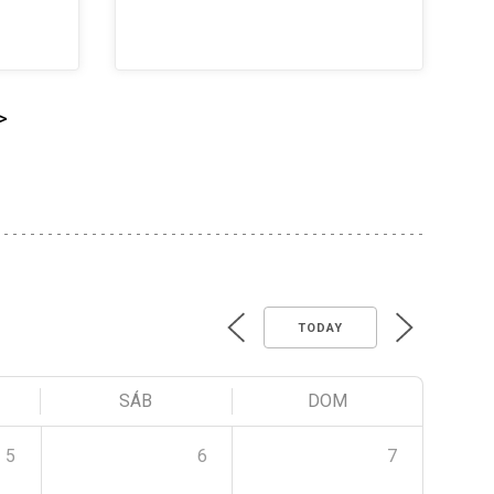
>
TODAY
SÁB
DOM
5
6
7