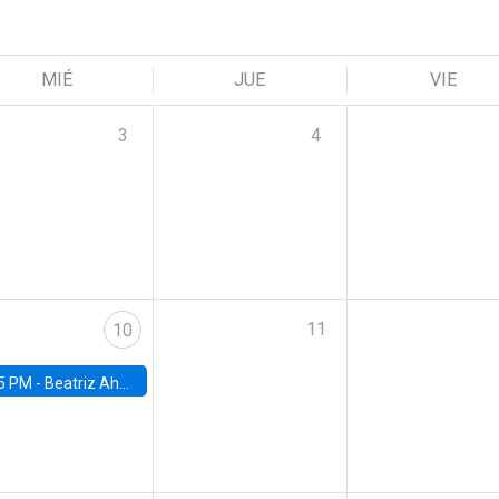
MIÉ
JUE
VIE
3
4
11
10
5 PM -
Beatriz Ahumada, PhD candidate, Universidad de Pittsburgh