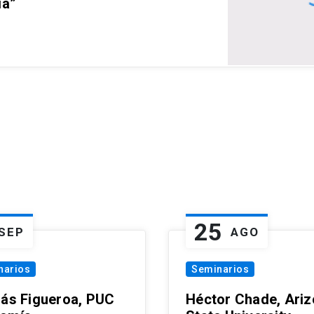
ia”
25
SEP
AGO
narios
Seminarios
lás Figueroa, PUC
Héctor Chade, Ari