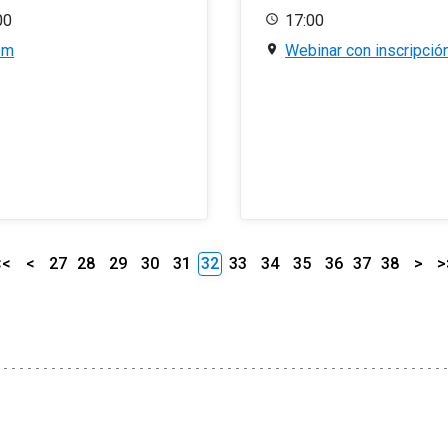
00
17:00
om
Webinar con inscripció
<<
<
27
28
29
30
31
32
33
34
35
36
37
38
>
>