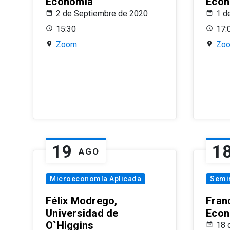
Economía
Econ
2 de Septiembre de 2020
1 d
15:30
17:
Zoom
Zo
19
1
AGO
Microeconomía Aplicada
Semi
Félix Modrego,
Fran
Universidad de
Econ
O`Higgins
18 