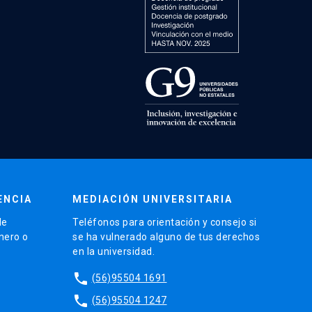
ENCIA
MEDIACIÓN UNIVERSITARIA
de
Teléfonos para orientación y consejo si
énero o
se ha vulnerado alguno de tus derechos
en la universidad.
phone
(56)95504 1691
phone
(56)95504 1247