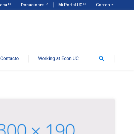
teca
Donaciones
Mi Portal UC
Correo
arrow_drop_down
search
Contacto
Working at Econ UC