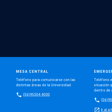
MESA CENTRAL
EMERGE
Teléfono para comunicarse con las
Teléfono e
distintas áreas de la Universidad.
situación 
dentro de
phone
(56)95504 4000
phone
(56)9
launch
Ir al 