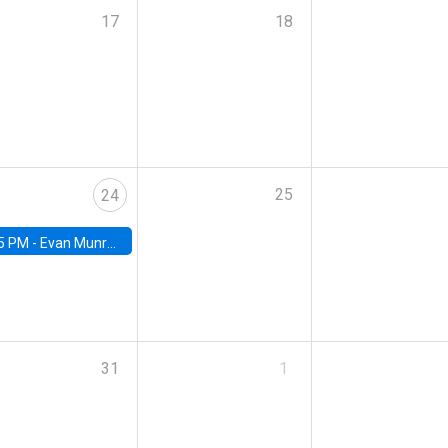
17
18
25
24
5 PM -
Evan Munro, Neyman Visiting Assistant Professor in the Department of Statistics at UC Berkeley
31
1