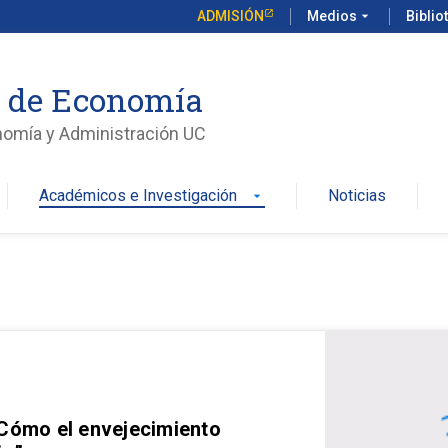
ADMISIÓN
Medios
arrow_drop_down
Biblio
o de Economía
nomía y Administración UC
Académicos e Investigación
Noticias
arrow_drop_down
 Cómo el envejecimiento