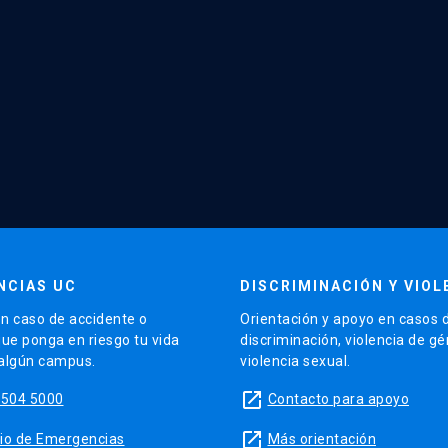
NCIAS UC
DISCRIMINACIÓN Y VIOL
n caso de accidente o
Orientación y apoyo en casos 
que ponga en riesgo tu vida
discriminación, violencia de g
 algún campus.
violencia sexual.
launch
5504 5000
Contacto para apoyo
launch
sitio de Emergencias
Más orientación