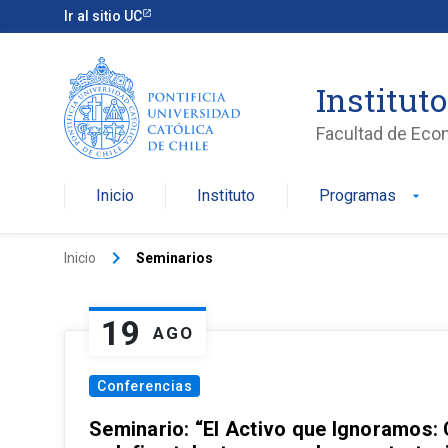
Ir al sitio UC
Institut
Facultad de Eco
Inicio
Instituto
Programas
arrow_drop_down
keyboard_arrow_right
Inicio
Seminarios
19
AGO
Conferencias
Seminario: “El Activo que Ignoramos: