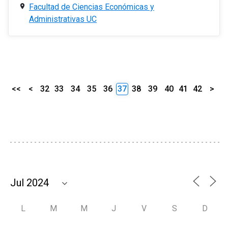
Facultad de Ciencias Económicas y
Administrativas UC
<<
<
32
33
34
35
36
37
38
39
40
41
42
>
L
M
M
J
V
S
D