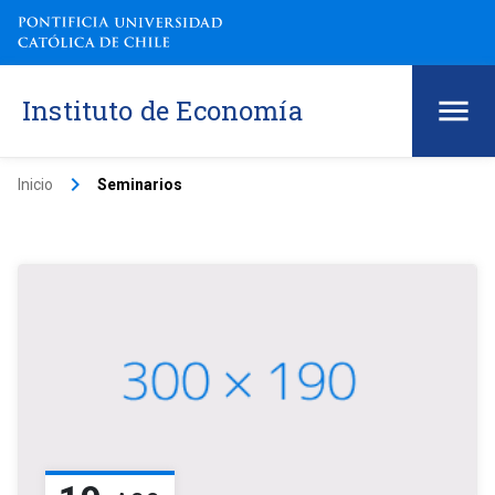
Instituto de Economía
keyboard_arrow_right
Inicio
Seminarios