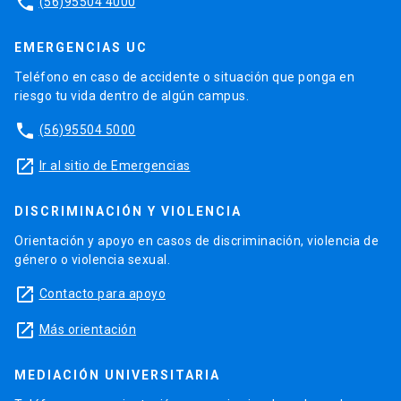
phone
(56)95504 4000
EMERGENCIAS UC
Teléfono en caso de accidente o situación que ponga en
riesgo tu vida dentro de algún campus.
phone
(56)95504 5000
launch
Ir al sitio de Emergencias
DISCRIMINACIÓN Y VIOLENCIA
Orientación y apoyo en casos de discriminación, violencia de
género o violencia sexual.
launch
Contacto para apoyo
launch
Más orientación
MEDIACIÓN UNIVERSITARIA