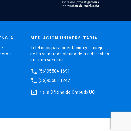
ENCIA
MEDIACIÓN UNIVERSITARIA
de
Teléfonos para orientación y consejo si
énero o
se ha vulnerado alguno de tus derechos
en la universidad.
phone
(56)95504 1691
phone
(56)95504 1247
launch
Ir a la Oficina de Ombuds UC