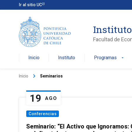
Ir al sitio UC
Institut
Facultad de Eco
Inicio
Instituto
Programas
arrow_drop_down
keyboard_arrow_right
Inicio
Seminarios
19
AGO
Conferencias
Seminario: “El Activo que Ignoramos: