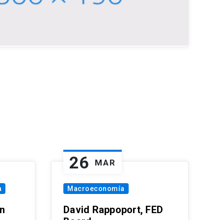
26
MAR
a
Macroeconomía
in
David Rappoport, FED