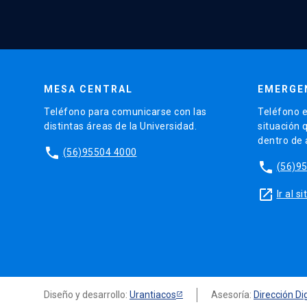
MESA CENTRAL
EMERGE
Teléfono para comunicarse con las
Teléfono e
distintas áreas de la Universidad.
situación 
dentro de
phone
(56)95504 4000
phone
(56)9
launch
Ir al 
Diseño y desarrollo:
Urantiacos
Asesoría:
Dirección Dig