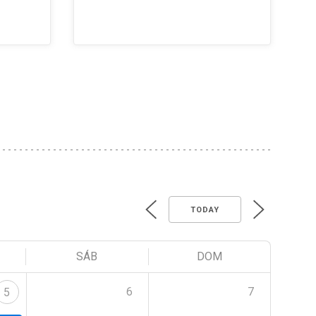
TODAY
SÁB
DOM
6
7
5