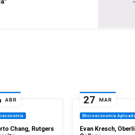
ia”
6
27
ABR
MAR
oeconomía
Microeconomía Aplicad
rto Chang, Rutgers
Evan Kresch, Oberl