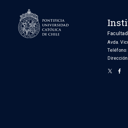
Inst
Facultad
Avda. Vic
Teléfono
Direcció