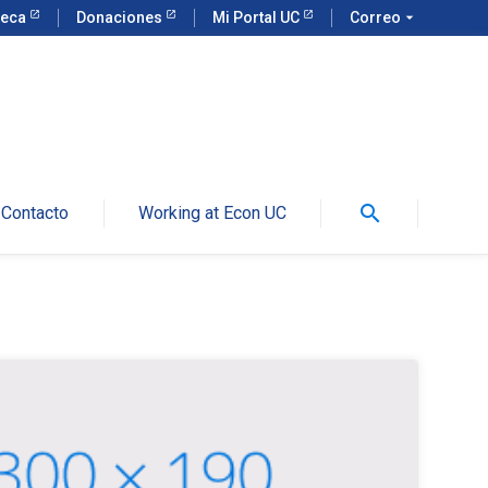
teca
Donaciones
Mi Portal UC
Correo
arrow_drop_down
search
Contacto
Working at Econ UC