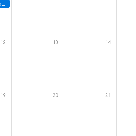
a (UAB)
12
13
14
19
20
21