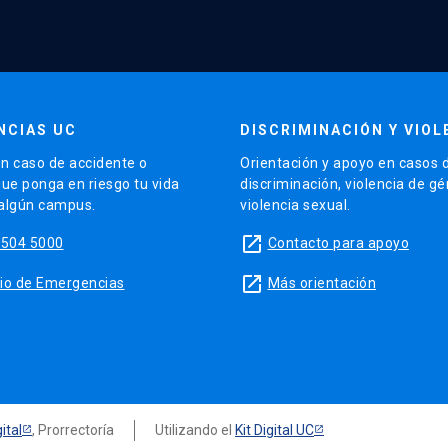
NCIAS UC
DISCRIMINACIÓN Y VIOL
n caso de accidente o
Orientación y apoyo en casos 
que ponga en riesgo tu vida
discriminación, violencia de g
 algún campus.
violencia sexual.
launch
5504 5000
Contacto para apoyo
launch
sitio de Emergencias
Más orientación
ital
, Prorrectoría
Utilizando el
Kit Digital UC