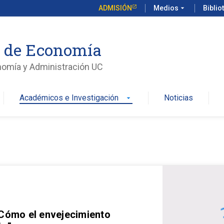
ADMISIÓN
Medios
arrow_drop_down
Biblio
o de Economía
nomía y Administración UC
Académicos e Investigación
Noticias
arrow_drop_down
 Cómo el envejecimiento