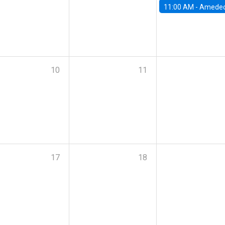
11:00 AM -
Amedeo Piolatto, Universidad Autónoma de Barcelon
10
11
17
18