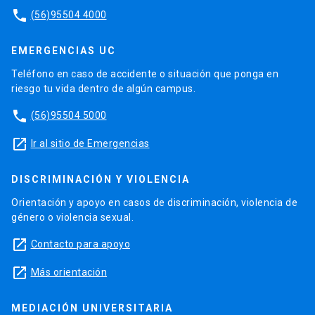
phone
(56)95504 4000
EMERGENCIAS UC
Teléfono en caso de accidente o situación que ponga en
riesgo tu vida dentro de algún campus.
phone
(56)95504 5000
launch
Ir al sitio de Emergencias
DISCRIMINACIÓN Y VIOLENCIA
Orientación y apoyo en casos de discriminación, violencia de
género o violencia sexual.
launch
Contacto para apoyo
launch
Más orientación
MEDIACIÓN UNIVERSITARIA