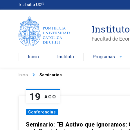
Ir al sitio UC
Institut
Facultad de Eco
Inicio
Instituto
Programas
arrow_drop_down
keyboard_arrow_right
Inicio
Seminarios
19
AGO
Conferencias
Seminario: “El Activo que Ignoramos: