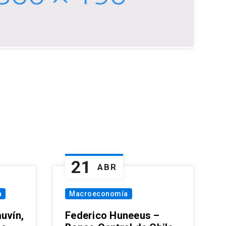
21
ABR
a
Macroeconomía
uvín,
Federico Huneeus –