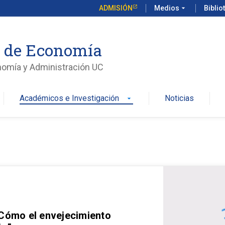
ADMISIÓN
Medios
arrow_drop_down
Biblio
o de Economía
nomía y Administración UC
Académicos e Investigación
Noticias
arrow_drop_down
 Cómo el envejecimiento