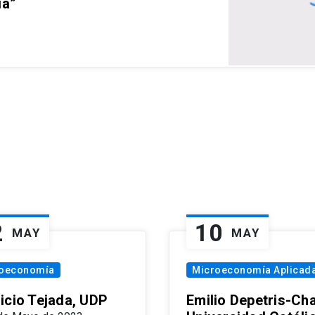
ia”
2
10
MAY
MAY
oeconomía
Microeconomía Aplicad
icio Tejada, UDP
Emilio Depetris-Cha