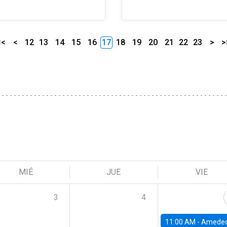
<<
<
12
13
14
15
16
17
18
19
20
21
22
23
>
>
MIÉ
JUE
VIE
3
4
11:00 AM -
Amedeo Piolatto, Universidad Autónoma de Barcelon