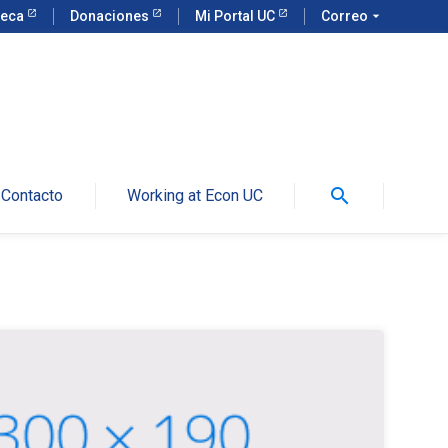
teca
Donaciones
Mi Portal UC
Correo
arrow_drop_down
search
Contacto
Working at Econ UC