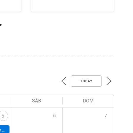
>
TODAY
SÁB
DOM
6
7
5
a (UAB)