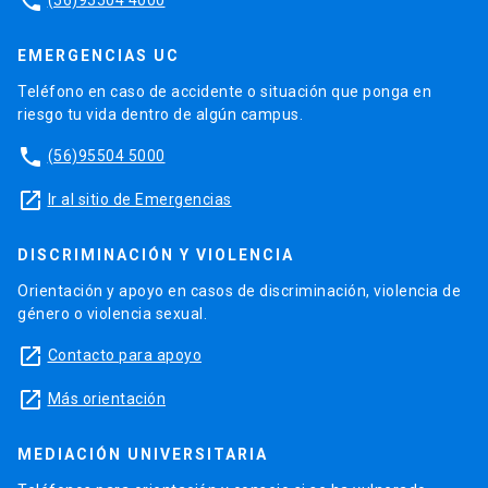
phone
EMERGENCIAS UC
Teléfono en caso de accidente o situación que ponga en
riesgo tu vida dentro de algún campus.
phone
(56)95504 5000
launch
Ir al sitio de Emergencias
DISCRIMINACIÓN Y VIOLENCIA
Orientación y apoyo en casos de discriminación, violencia de
género o violencia sexual.
launch
Contacto para apoyo
launch
Más orientación
MEDIACIÓN UNIVERSITARIA