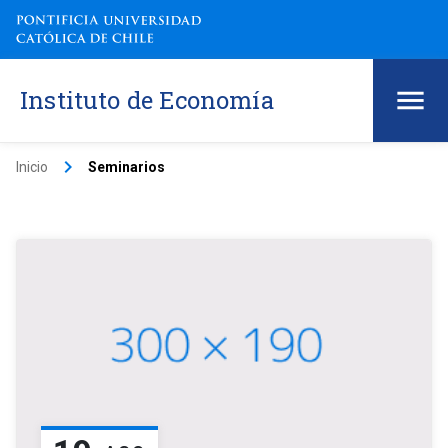
Instituto de Economía
keyboard_arrow_right
Inicio
Seminarios