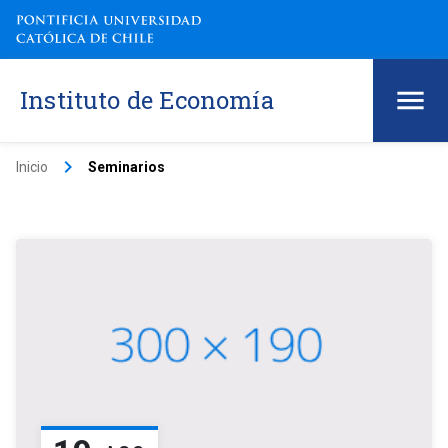
Instituto de Economía
keyboard_arrow_right
Inicio
Seminarios