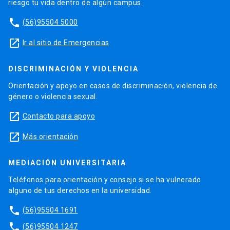
riesgo tu vida dentro de algún campus.
phone
(56)95504 5000
launch
Ir al sitio de Emergencias
DISCRIMINACIÓN Y VIOLENCIA
Orientación y apoyo en casos de discriminación, violencia de
género o violencia sexual.
launch
Contacto para apoyo
launch
Más orientación
MEDIACIÓN UNIVERSITARIA
Teléfonos para orientación y consejo si se ha vulnerado
alguno de tus derechos en la universidad.
phone
(56)95504 1691
phone
(56)95504 1247