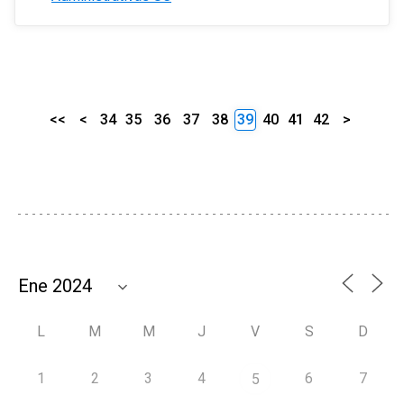
<<
<
34
35
36
37
38
39
40
41
42
>
L
M
M
J
V
S
D
1
2
3
4
6
7
5