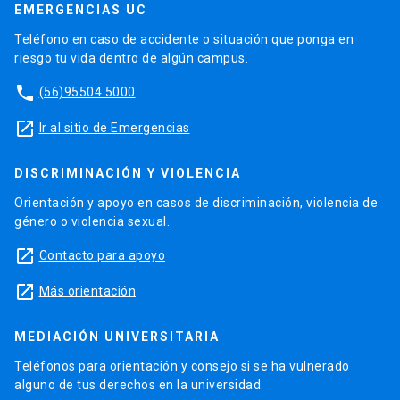
EMERGENCIAS UC
Teléfono en caso de accidente o situación que ponga en
riesgo tu vida dentro de algún campus.
phone
(56)95504 5000
launch
Ir al sitio de Emergencias
DISCRIMINACIÓN Y VIOLENCIA
Orientación y apoyo en casos de discriminación, violencia de
género o violencia sexual.
launch
Contacto para apoyo
launch
Más orientación
MEDIACIÓN UNIVERSITARIA
Teléfonos para orientación y consejo si se ha vulnerado
alguno de tus derechos en la universidad.