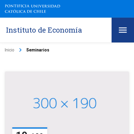
Instituto de Economía
keyboard_arrow_right
Inicio
Seminarios