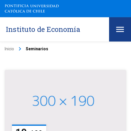
Instituto de Economía
keyboard_arrow_right
Inicio
Seminarios