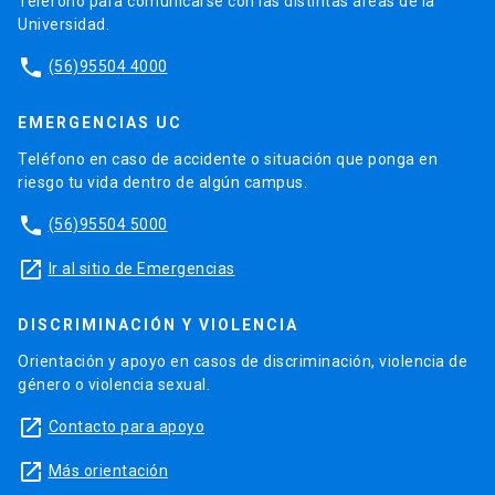
Teléfono para comunicarse con las distintas áreas de la
Universidad.
phone
(56)95504 4000
EMERGENCIAS UC
Teléfono en caso de accidente o situación que ponga en
riesgo tu vida dentro de algún campus.
phone
(56)95504 5000
launch
Ir al sitio de Emergencias
DISCRIMINACIÓN Y VIOLENCIA
Orientación y apoyo en casos de discriminación, violencia de
género o violencia sexual.
launch
Contacto para apoyo
launch
Más orientación