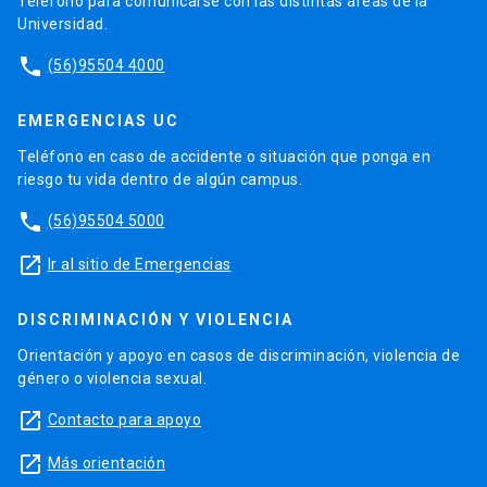
Teléfono para comunicarse con las distintas áreas de la
Universidad.
phone
(56)95504 4000
EMERGENCIAS UC
Teléfono en caso de accidente o situación que ponga en
riesgo tu vida dentro de algún campus.
phone
(56)95504 5000
launch
Ir al sitio de Emergencias
DISCRIMINACIÓN Y VIOLENCIA
Orientación y apoyo en casos de discriminación, violencia de
género o violencia sexual.
launch
Contacto para apoyo
launch
Más orientación