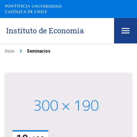
Instituto de Economía
keyboard_arrow_right
Inicio
Seminarios