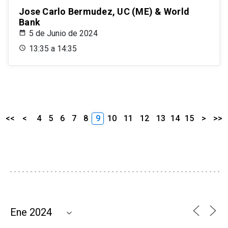
Jose Carlo Bermudez, UC (ME) & World
Bank
5 de Junio de 2024
13:35 a 14:35
<<
<
4
5
6
7
8
9
10
11
12
13
14
15
>
>>