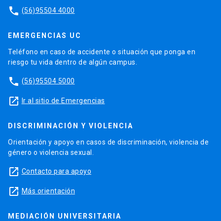
phone
(56)95504 4000
EMERGENCIAS UC
Teléfono en caso de accidente o situación que ponga en
riesgo tu vida dentro de algún campus.
phone
(56)95504 5000
launch
Ir al sitio de Emergencias
DISCRIMINACIÓN Y VIOLENCIA
Orientación y apoyo en casos de discriminación, violencia de
género o violencia sexual.
launch
Contacto para apoyo
launch
Más orientación
MEDIACIÓN UNIVERSITARIA