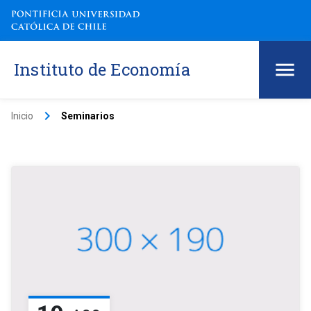
Instituto de Economía
keyboard_arrow_right
Inicio
Seminarios