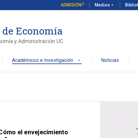
ADMISIÓN
Medios
arrow_drop_down
Biblio
o de Economía
nomía y Administración UC
Académicos e Investigación
Noticias
arrow_drop_down
 Cómo el envejecimiento