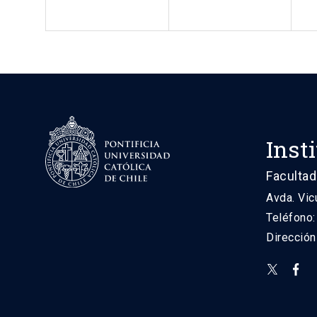
Inst
Facultad
Avda. Vic
Teléfono
Direcció