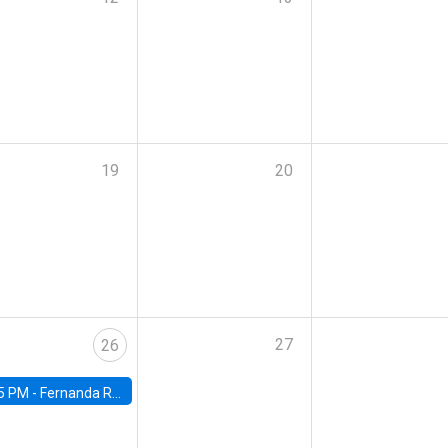
19
20
27
26
5 PM -
Fernanda Rojas Ampuero, University of Wisconsin-Madison