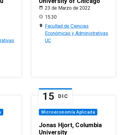
eu
University of Chicago
23 de Marzo de 2022
15:30
Facultad de Ciencias
Económicas y Administrativas
rativas
UC
15
DIC
a
Microeconomía Aplicada
Jonas Hjort, Columbia
University