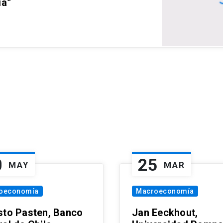
ia”
0
25
MAY
MAR
oeconomía
Macroeconomía
sto Pasten, Banco
Jan Eeckhout,