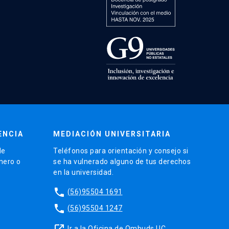
ENCIA
MEDIACIÓN UNIVERSITARIA
de
Teléfonos para orientación y consejo si
énero o
se ha vulnerado alguno de tus derechos
en la universidad.
phone
(56)95504 1691
phone
(56)95504 1247
launch
Ir a la Oficina de Ombuds UC