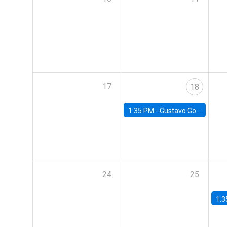
17
18
1:35 PM -
Gustavo González, Banco Central de Chile
24
25
1:3