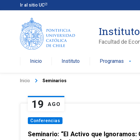
Ir al sitio UC
Institut
Facultad de Eco
Inicio
Instituto
Programas
arrow_drop_down
keyboard_arrow_right
Inicio
Seminarios
19
AGO
Conferencias
Seminario: “El Activo que Ignoramos: