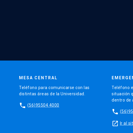
MESA CENTRAL
EMERGE
Teléfono para comunicarse con las
Teléfono e
distintas áreas de la Universidad.
situación 
dentro de
phone
(56)95504 4000
phone
(56)9
launch
Ir al 