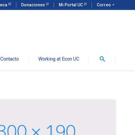
teca
Donaciones
Mi Portal UC
Correo
arrow_drop_down
search
Contacto
Working at Econ UC