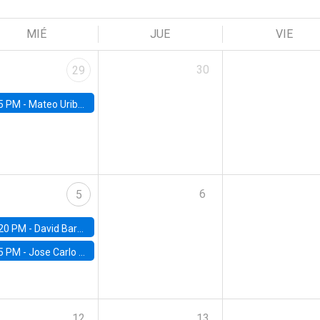
MIÉ
JUE
VIE
30
29
5 PM -
Mateo Uribe-Castro, Universidad de los Andes (Colombia)
6
5
20 PM -
David Bardey, Universidad de los Andes - CEDE
5 PM -
Jose Carlo Bermudez, UC (ME) & World Bank
12
13