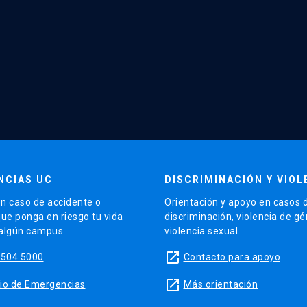
NCIAS UC
DISCRIMINACIÓN Y VIOL
n caso de accidente o
Orientación y apoyo en casos 
que ponga en riesgo tu vida
discriminación, violencia de g
 algún campus.
violencia sexual.
launch
5504 5000
Contacto para apoyo
launch
sitio de Emergencias
Más orientación