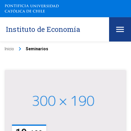
Instituto de Economía
keyboard_arrow_right
Inicio
Seminarios