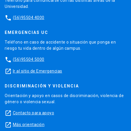
Teléfono para comunicarse con las distintas áreas de la
Universidad.
phone
(56)95504 4000
EMERGENCIAS UC
Teléfono en caso de accidente o situación que ponga en
riesgo tu vida dentro de algún campus.
phone
(56)95504 5000
launch
Ir al sitio de Emergencias
DISCRIMINACIÓN Y VIOLENCIA
Orientación y apoyo en casos de discriminación, violencia de
género o violencia sexual.
launch
Contacto para apoyo
launch
Más orientación