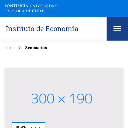
Instituto de Economía
keyboard_arrow_right
Inicio
Seminarios