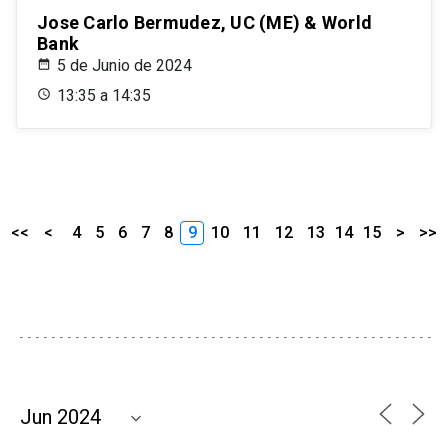
Jose Carlo Bermudez, UC (ME) & World
Bank
5 de Junio de 2024
13:35 a 14:35
<<
<
4
5
6
7
8
9
10
11
12
13
14
15
>
>>