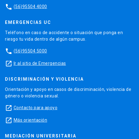
phone
(56)95504 4000
EMERGENCIAS UC
Teléfono en caso de accidente o situación que ponga en
riesgo tu vida dentro de algún campus.
phone
(56)95504 5000
launch
Ir al sitio de Emergencias
DISCRIMINACIÓN Y VIOLENCIA
Orientación y apoyo en casos de discriminación, violencia de
género o violencia sexual.
launch
Contacto para apoyo
launch
Más orientación
MEDIACIÓN UNIVERSITARIA