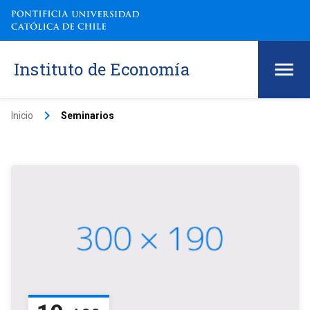
Instituto de Economía
keyboard_arrow_right
Inicio
Seminarios