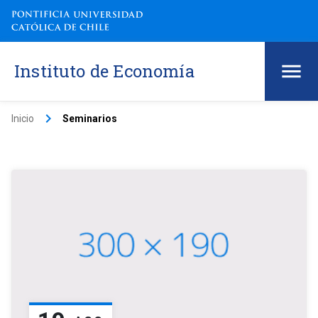
Instituto de Economía
keyboard_arrow_right
Inicio
Seminarios