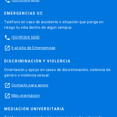
phone
EMERGENCIAS UC
Teléfono en caso de accidente o situación que ponga en
riesgo tu vida dentro de algún campus.
phone
(56)95504 5000
launch
Ir al sitio de Emergencias
DISCRIMINACIÓN Y VIOLENCIA
Orientación y apoyo en casos de discriminación, violencia de
género o violencia sexual.
launch
Contacto para apoyo
launch
Más orientación
MEDIACIÓN UNIVERSITARIA