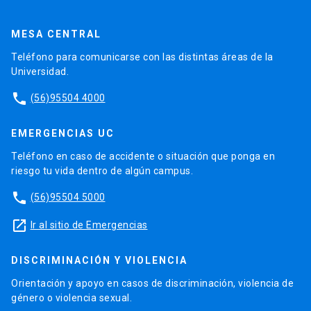
MESA CENTRAL
Teléfono para comunicarse con las distintas áreas de la
Universidad.
phone
(56)95504 4000
EMERGENCIAS UC
Teléfono en caso de accidente o situación que ponga en
riesgo tu vida dentro de algún campus.
phone
(56)95504 5000
launch
Ir al sitio de Emergencias
DISCRIMINACIÓN Y VIOLENCIA
Orientación y apoyo en casos de discriminación, violencia de
género o violencia sexual.