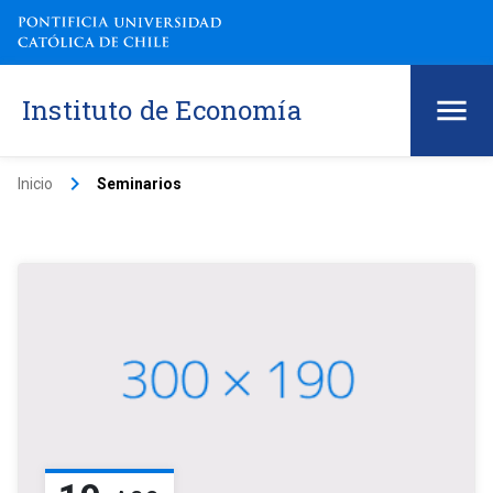
Instituto de Economía
keyboard_arrow_right
Inicio
Seminarios