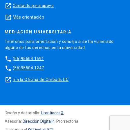
launch
Contacto para apoyo
launch
Más orientación
MEDIACIÓN UNIVERSITARIA
Teléfonos para orientación y consejo si se ha vulnerado
alguno de tus derechos en la universidad.
phone
(56)95504 1691
phone
(56)95504 1247
launch
Ir a la Oficina de Ombuds UC
Diseño y desarrollo:
Urantiacos
Asesoría:
Dirección Digital
, Prorrectoría
Utilizando el
Kit Digital UC