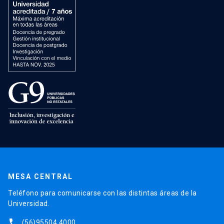
MESA CENTRAL
Teléfono para comunicarse con las distintas áreas de la
Universidad.
phone
(56)95504 4000