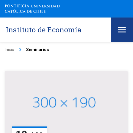
Instituto de Economía
keyboard_arrow_right
Inicio
Seminarios