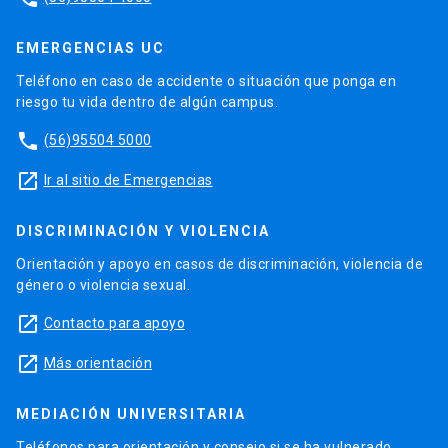
EMERGENCIAS UC
Teléfono en caso de accidente o situación que ponga en
riesgo tu vida dentro de algún campus.
phone
(56)95504 5000
launch
Ir al sitio de Emergencias
DISCRIMINACIÓN Y VIOLENCIA
Orientación y apoyo en casos de discriminación, violencia de
género o violencia sexual.
launch
Contacto para apoyo
launch
Más orientación
MEDIACIÓN UNIVERSITARIA
Teléfonos para orientación y consejo si se ha vulnerado