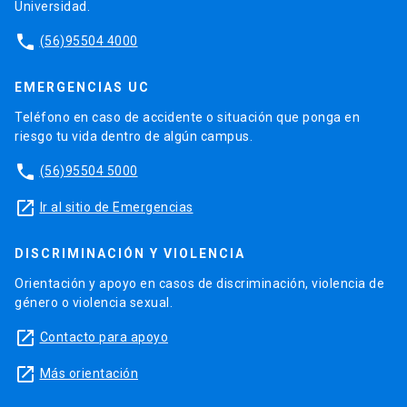
Universidad.
phone
(56)95504 4000
EMERGENCIAS UC
Teléfono en caso de accidente o situación que ponga en
riesgo tu vida dentro de algún campus.
phone
(56)95504 5000
launch
Ir al sitio de Emergencias
DISCRIMINACIÓN Y VIOLENCIA
Orientación y apoyo en casos de discriminación, violencia de
género o violencia sexual.
launch
Contacto para apoyo
launch
Más orientación