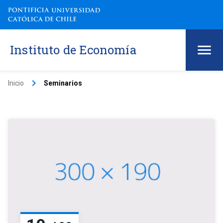
Instituto de Economía
keyboard_arrow_right
Inicio
Seminarios