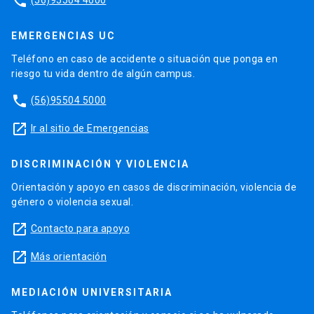
phone
EMERGENCIAS UC
Teléfono en caso de accidente o situación que ponga en
riesgo tu vida dentro de algún campus.
phone
(56)95504 5000
launch
Ir al sitio de Emergencias
DISCRIMINACIÓN Y VIOLENCIA
Orientación y apoyo en casos de discriminación, violencia de
género o violencia sexual.
launch
Contacto para apoyo
launch
Más orientación
MEDIACIÓN UNIVERSITARIA