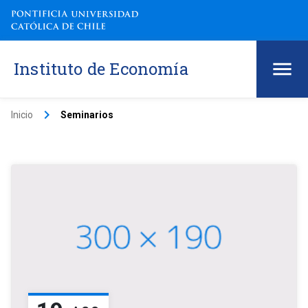
Instituto de Economía
keyboard_arrow_right
Inicio
Seminarios