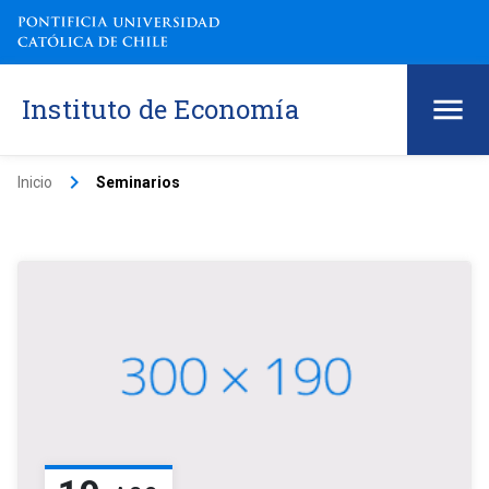
Instituto de Economía
keyboard_arrow_right
Inicio
Seminarios