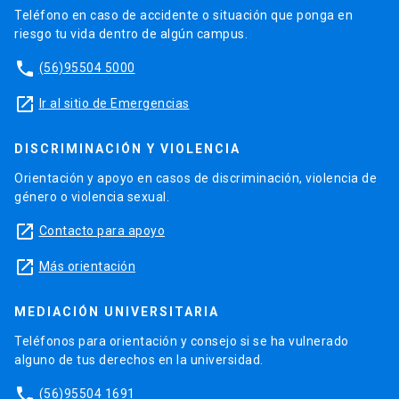
Teléfono en caso de accidente o situación que ponga en
riesgo tu vida dentro de algún campus.
phone
(56)95504 5000
launch
Ir al sitio de Emergencias
DISCRIMINACIÓN Y VIOLENCIA
Orientación y apoyo en casos de discriminación, violencia de
género o violencia sexual.
launch
Contacto para apoyo
launch
Más orientación
MEDIACIÓN UNIVERSITARIA
Teléfonos para orientación y consejo si se ha vulnerado
alguno de tus derechos en la universidad.
phone
(56)95504 1691