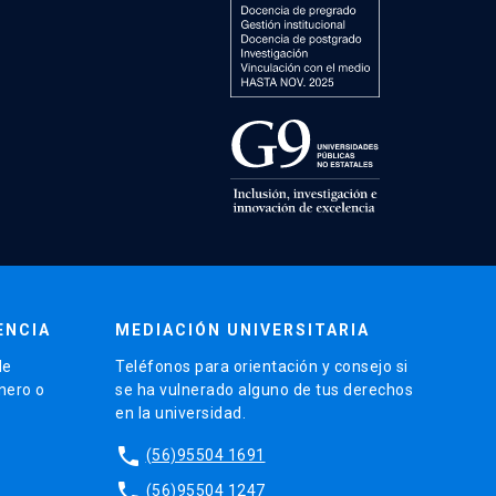
ENCIA
MEDIACIÓN UNIVERSITARIA
de
Teléfonos para orientación y consejo si
énero o
se ha vulnerado alguno de tus derechos
en la universidad.
phone
(56)95504 1691
phone
(56)95504 1247