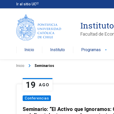
Ir al sitio UC
Institut
Facultad de Eco
Inicio
Instituto
Programas
arrow_drop_down
keyboard_arrow_right
Inicio
Seminarios
19
AGO
Conferencias
Seminario: “El Activo que Ignoramos: