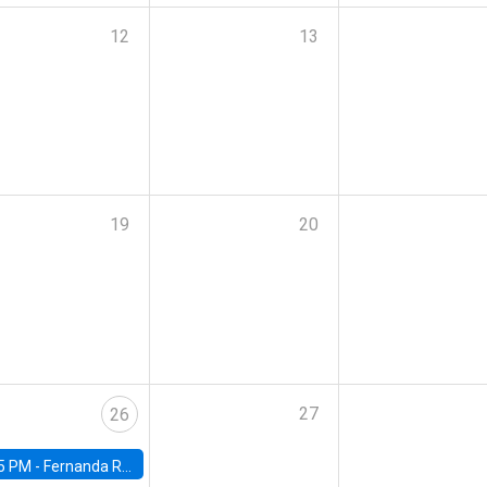
12
13
19
20
27
26
5 PM -
Fernanda Rojas Ampuero, University of Wisconsin-Madison