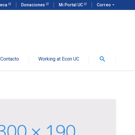
teca
Donaciones
Mi Portal UC
Correo
arrow_drop_down
search
Contacto
Working at Econ UC