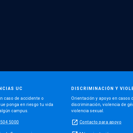
NCIAS UC
DISCRIMINACIÓN Y VIOL
n caso de accidente o
Orientación y apoyo en casos 
que ponga en riesgo tu vida
discriminación, violencia de g
 algún campus.
violencia sexual.
launch
5504 5000
Contacto para apoyo