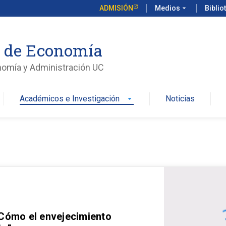
ADMISIÓN
Medios
arrow_drop_down
Biblio
o de Economía
nomía y Administración UC
Académicos e Investigación
Noticias
arrow_drop_down
 Cómo el envejecimiento