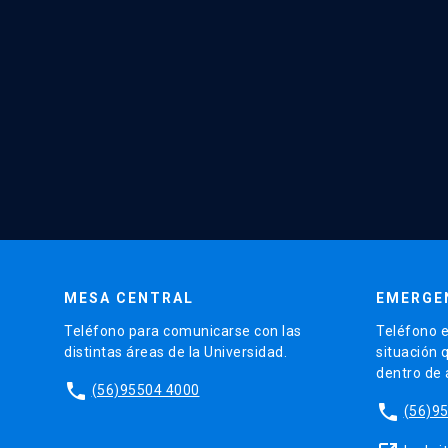
MESA CENTRAL
EMERGE
Teléfono para comunicarse con las
Teléfono e
distintas áreas de la Universidad.
situación 
dentro de
phone
(56)95504 4000
phone
(56)9