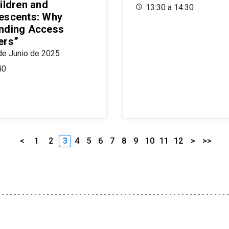
ildren and
13:30 a 14:30
escents: Why
nding Access
ers”
de Junio de 2025
40
<
1
2
3
4
5
6
7
8
9
10
11
12
>
>>