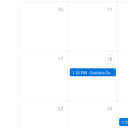
10
11
17
18
1:35 PM -
Gustavo González, Banco Central de Chile
24
25
1:3