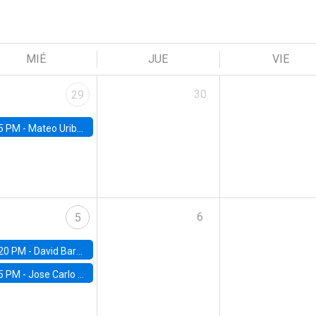
MIÉ
JUE
VIE
30
29
5 PM -
Mateo Uribe-Castro, Universidad de los Andes (Colombia)
6
5
20 PM -
David Bardey, Universidad de los Andes - CEDE
5 PM -
Jose Carlo Bermudez, UC (ME) & World Bank