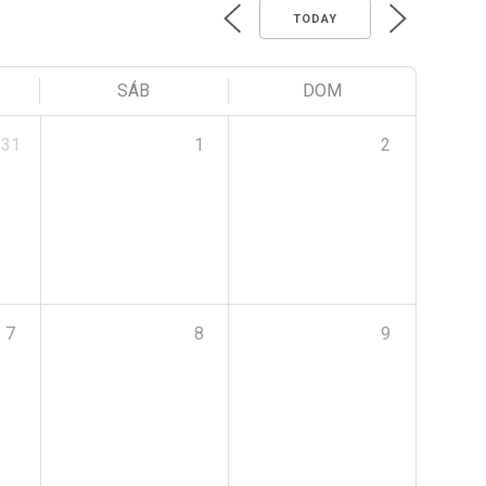
TODAY
SÁB
DOM
31
1
2
7
8
9