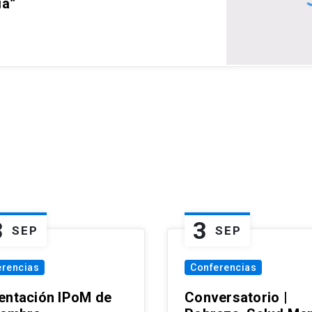
ia”
3
3
SEP
SEP
erencias
Conferencias
entación IPoM de
Conversatorio |