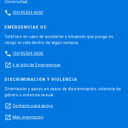
Universidad.
phone
(56)95504 4000
EMERGENCIAS UC
Teléfono en caso de accidente o situación que ponga en
riesgo tu vida dentro de algún campus.
phone
(56)95504 5000
launch
Ir al sitio de Emergencias
DISCRIMINACIÓN Y VIOLENCIA
Orientación y apoyo en casos de discriminación, violencia de
género o violencia sexual.
launch
Contacto para apoyo
launch
Más orientación