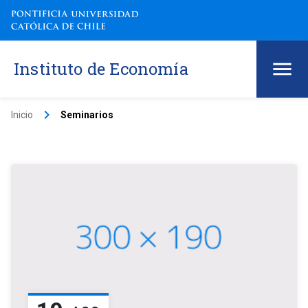
Instituto de Economía
keyboard_arrow_right
Inicio
Seminarios