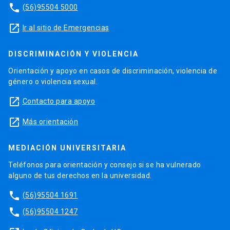
phone
(56)95504 5000
launch
Ir al sitio de Emergencias
DISCRIMINACIÓN Y VIOLENCIA
Orientación y apoyo en casos de discriminación, violencia de
género o violencia sexual.
launch
Contacto para apoyo
launch
Más orientación
MEDIACIÓN UNIVERSITARIA
Teléfonos para orientación y consejo si se ha vulnerado
alguno de tus derechos en la universidad.
phone
(56)95504 1691
phone
(56)95504 1247