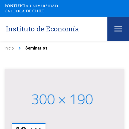
Instituto de Economía
keyboard_arrow_right
Inicio
Seminarios