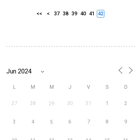
<<
<
37
38
39
40
41
42
L
M
M
J
V
S
D
27
28
30
31
1
2
29
3
4
6
7
8
9
5