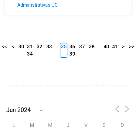
Administrativas UC
<<
<
30
31
32
33
35
36
37
38
40
41
>
>>
34
39
L
M
M
J
V
S
D