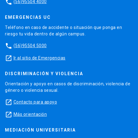
phone
(56)95504 4000
EMERGENCIAS UC
Teléfono en caso de accidente o situación que ponga en
riesgo tu vida dentro de algún campus.
phone
(56)95504 5000
launch
Ir al sitio de Emergencias
DISCRIMINACIÓN Y VIOLENCIA
Orientación y apoyo en casos de discriminación, violencia de
género o violencia sexual.
launch
Contacto para apoyo
launch
Más orientación
MEDIACIÓN UNIVERSITARIA