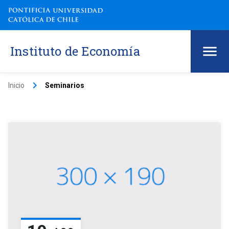
Instituto de Economía
keyboard_arrow_right
Inicio
Seminarios