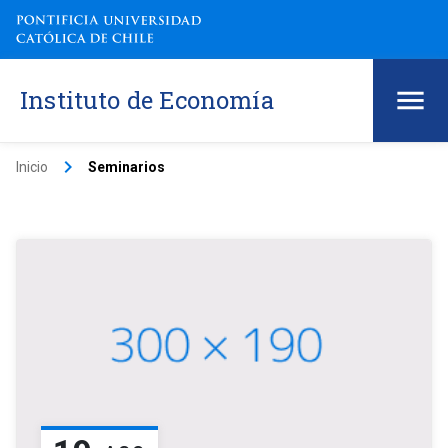
Instituto de Economía
keyboard_arrow_right
Inicio
Seminarios