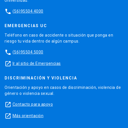
Universidad.
phone
(56)95504 4000
EMERGENCIAS UC
Teléfono en caso de accidente o situación que ponga en
riesgo tu vida dentro de algún campus.
phone
(56)95504 5000
launch
Ir al sitio de Emergencias
DISCRIMINACIÓN Y VIOLENCIA
Orientación y apoyo en casos de discriminación, violencia de
género o violencia sexual.
launch
Contacto para apoyo
launch
Más orientación